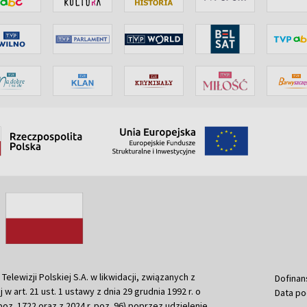
ewizji Polskiej S.A. w likwidacji, związanych z
Dofinan
j w art. 21 ust. 1 ustawy z dnia 29 grudnia 1992 r. o
Data po
r. poz. 1722 oraz z 2024 r. poz. 96) poprzez udzielenie