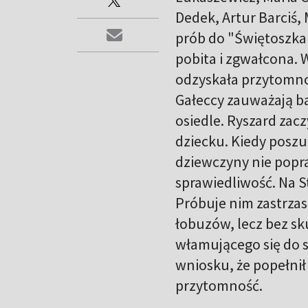
Dedek, Artur Barciś, 
prób do "Świętoszka"
pobita i zgwałcona. W
odzyskała przytomności
Gałeccy zauważają ba
osiedle. Ryszard zacz
dziecku. Kiedy poszuk
dziewczyny nie popr
sprawiedliwość. Na S
Próbuje nim zastrzas
łobuzów, lecz bez s
włamującego się do
wniosku, że popełni
przytomność.