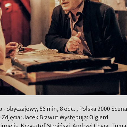
 - obyczajowy, 56 min, 8 odc. , Polska 2000 Scen
alk Zdjęcia: Jacek Bławut Występują: Olgierd
iunelis, Krzysztof Stroiński, Andrzej Chyra, Toma