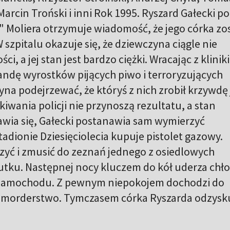
Marcin Troński i inni Rok 1995. Ryszard Gałecki p
 Moliera otrzymuje wiadomość, że jego córka zo
 szpitalu okazuje się, że dziewczyna ciągle nie
, a jej stan jest bardzo ciężki. Wracając z kliniki
ndę wyrostków pijących piwo i terroryzujących
yna podejrzewać, że któryś z nich zrobił krzywdę
iwania policji nie przynoszą rezultatu, a stan
awia się, Gałecki postanawia sam wymierzyć
tadionie Dziesięciolecia kupuje pistolet gazowy.
zyć i zmusić do zeznań jednego z osiedlowych
kutku. Następnej nocy kluczem do kół uderza chł
 samochodu. Z pewnym niepokojem dochodzi do
ł morderstwo. Tymczasem córka Ryszarda odzysk