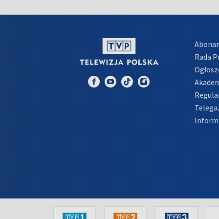
Abona
Rada 
Ogłosz
Akadem
Regula
Telega
Inform