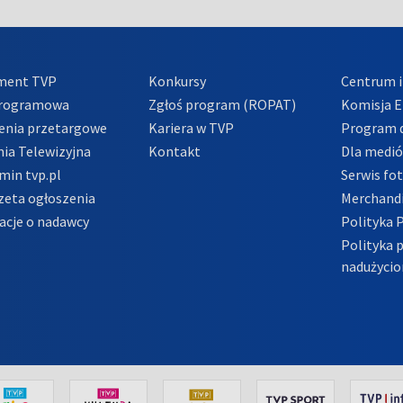
ment TVP
Konkursy
Centrum i
Programowa
Zgłoś program (ROPAT)
Komisja E
enia przetargowe
Kariera w TVP
Program d
ia Telewizyjna
Kontakt
Dla medi
min tvp.pl
Serwis fo
zeta ogłoszenia
Merchandi
acje o nadawcy
Polityka 
Polityka 
nadużycio