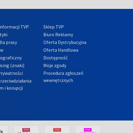
nformacji TVP
Sklep TVP
tyki
Biuro Reklamy
la prasy
Oferta Dystrybucyjna
ów
Oferta Handlowa
tograficzny
Dostępność
sing (znaki)
Moje zgody
Prywatności
Procedura zgłoszeń
wewnętrznych
przeciwdziałania
m i korupcji