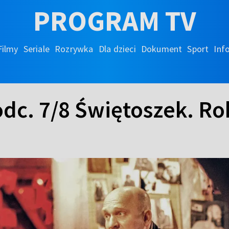
PROGRAM TV
Filmy
Seriale
Rozrywka
Dla dzieci
Dokument
Sport
Inf
odc. 7/8 Świętoszek. Ro