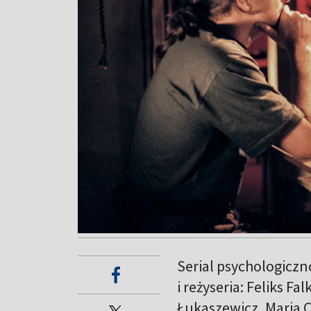
Serial psychologiczno
i reżyseria: Feliks F
Łukaszewicz, Maria C