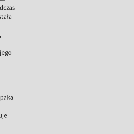
odczas
stała
,
 jego
opaka
uje