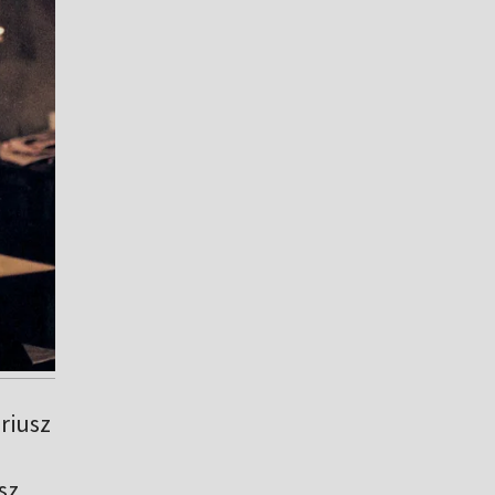
ariusz
sz