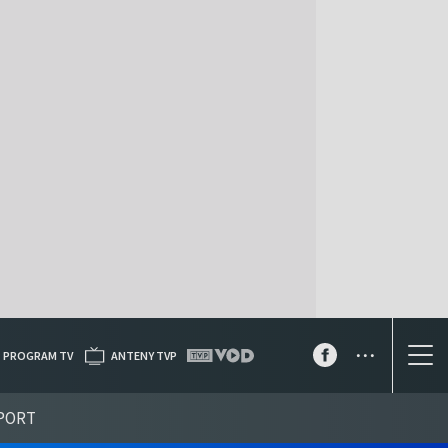
...
PROGRAM TV
ANTENY TVP
PORT