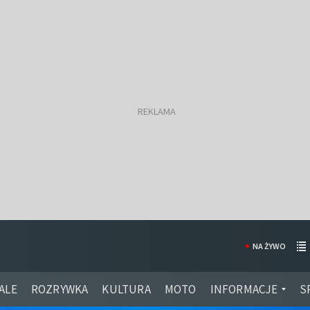
NA ŻYWO
ALE
ROZRYWKA
KULTURA
MOTO
INFORMACJE
S