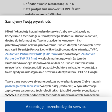
Dofinansowanie 60 000 000,00 PLN
Data podpisania umowy: SIERPIEŃ 2025
(wpłata wrzesień 60 mln)
Szanujemy Twoją prywatność
Dofinansowanie 635 783 051,21 PLN
Data podpisania umowy: WRZESIEŃ 2025
Kliknij "Akceptuję i przechodzę do serwisu", aby wyrazić zgody na
(wpłata wrzesień 100 mln, październik 350
korzystanie z technologii automatycznego śledzenia i zbierania danych,
mln, listopad 265 mln)
dostęp do informacji na Twoim urządzeniu końcowym i ich
przechowywanie oraz na przetwarzanie Twoich danych osobowych przez
Dofinansowanie 48 862 000,00 PLN
nas, czyli Telewizję Polską S.A. w likwidacji (zwaną dalej również „TVP”),
Data podpisania umowy: GRUDZIEŃ 2025
Zaufanych Partnerów z IAB* (1201 firm)
oraz pozostałych
Zaufanych
(wpłata grudzień 60,548 mln)
Partnerów TVP (93 firm)
, w celach marketingowych (w tym do
zautomatyzowanego dopasowania reklam do Twoich zainteresowań i
Dofinansowanie 900 000 000,00 PLN
mierzenia ich skuteczności) i pozostałych, które wskazujemy poniżej, a
Data podpisania umowy: LUTY 2026 (wpłata
także zgody na udostępnianie przez nas identyfikatora PPID do Google.
26 lutego 80 mln, 4 marca 370 mln,
8
kwiecień 180 mln, 7 maja 180 mln, 8
Twoje dane osobowe zbierane podczas odwiedzania przez Ciebie naszych
czerwca 90 mln)
poszczególnych serwisów
zwanych dalej „Portalem”, w tym informacje
zapisywane za pomocą technologii takich jak: pliki cookie, sygnalizatory
Dofinansowanie 250 000 000,00 PLN
WWW lub innych podobnych technologii umożliwiających świadczenie
Data podpisania umowy LIPIEC 2026 (wpłata
dopasowanych i bezpiecznych usług, personalizację treści oraz reklam,
udostępnianie funkcji mediów społecznościowych oraz analizowanie ruchu
4 sierpnia 250 mln
Akceptuję i przechodzę do serwisu
w Internecie.