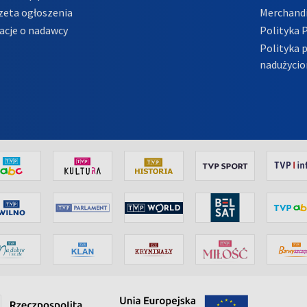
zeta ogłoszenia
Merchandi
acje o nadawcy
Polityka 
Polityka 
nadużycio