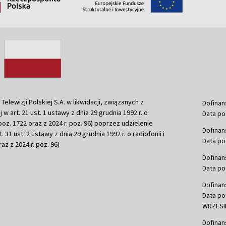
ewizji Polskiej S.A. w likwidacji, związanych z
Dofinan
j w art. 21 ust. 1 ustawy z dnia 29 grudnia 1992 r. o
Data po
r. poz. 1722 oraz z 2024 r. poz. 96) poprzez udzielenie
Dofinan
 31 ust. 2 ustawy z dnia 29 grudnia 1992 r. o radiofonii i
Data po
raz z 2024 r. poz. 96)
Dofinan
Data po
Dofinan
Data po
WRZESIE
Dofinan