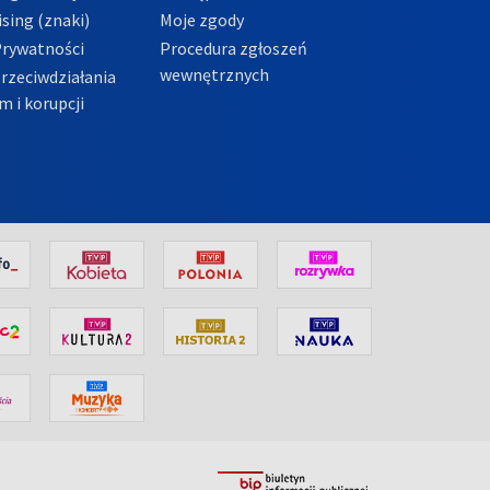
sing (znaki)
Moje zgody
Prywatności
Procedura zgłoszeń
wewnętrznych
przeciwdziałania
m i korupcji