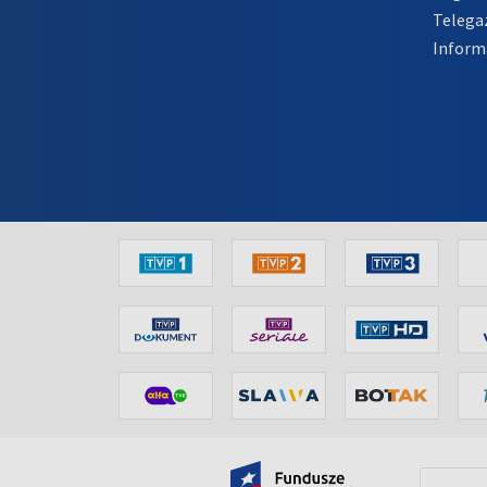
Telega
Inform