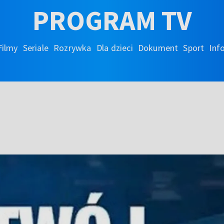
PROGRAM TV
Filmy
Seriale
Rozrywka
Dla dzieci
Dokument
Sport
Inf