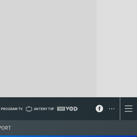
...
PROGRAM TV
ANTENY TVP
PORT