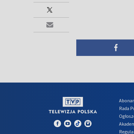
Abona
Rada 
Ogłosz
Akadem
Regula