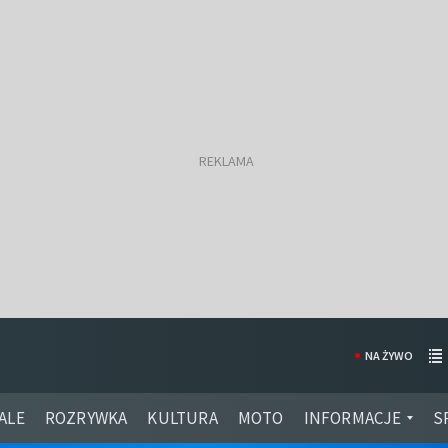
NA ŻYWO
ALE
ROZRYWKA
KULTURA
MOTO
INFORMACJE
S