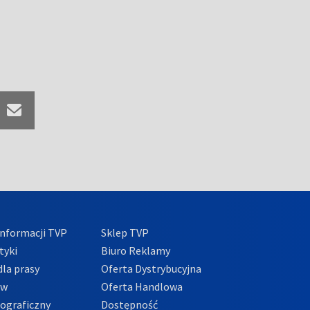
nformacji TVP
Sklep TVP
tyki
Biuro Reklamy
la prasy
Oferta Dystrybucyjna
ów
Oferta Handlowa
tograficzny
Dostępność