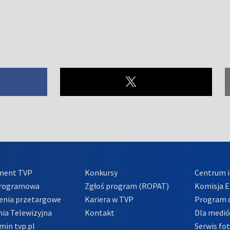
ment TVP
Konkursy
Centrum i
Programowa
Zgłoś program (ROPAT)
Komisja E
enia przetargowe
Kariera w TVP
Program d
ia Telewizyjna
Kontakt
Dla medi
min tvp.pl
Serwis fo