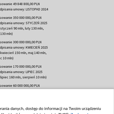
sowanie 49 848 800,00 PLN
dpisania umowy: LISTOPAD 2024
sowanie 350 000 000,00 PLN
dpisania umowy: STYCZEŃ 2025
 styczeń 90 mln, luty 130 mln,
130 mln)
sowanie 300 000 000,00 PLN
dpisania umowy: KWIECIEŃ 2025
 kwiecień 150 mln, maj 140 mln,
c 10 mln)
sowanie 170 000 000,00 PLN
dpisania umowy: LIPIEC 2025
lipiec 160 mln, sierpień 10 mln)
sowanie 60 000 000,00 PLN
dpisania umowy: SIERPIEŃ 2025
 wrzesień 60 mln)
sowanie 635 783 051,21 PLN
ierania danych, dostęp do informacji na Twoim urządzeniu
dpisania umowy: WRZESIEŃ 2025