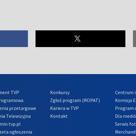
ment TVP
Konkursy
Centrum i
Programowa
Zgłoś program (ROPAT)
Komisja E
enia przetargowe
Kariera w TVP
Program d
ia Telewizyjna
Kontakt
Dla medi
min tvp.pl
Serwis fo
zeta ogłoszenia
Merchandi