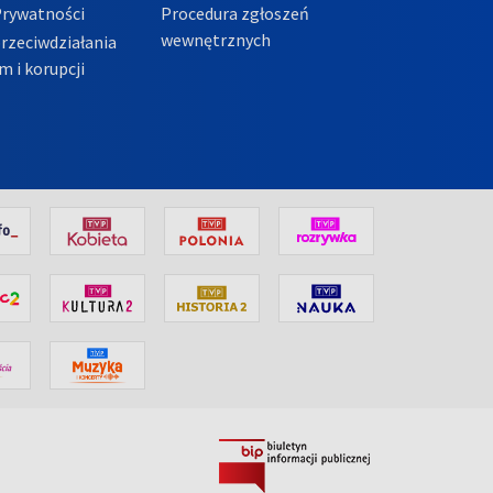
Prywatności
Procedura zgłoszeń
wewnętrznych
przeciwdziałania
m i korupcji