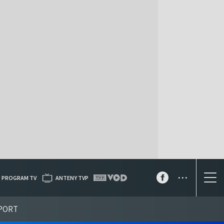
...
PROGRAM TV
ANTENY TVP
PORT