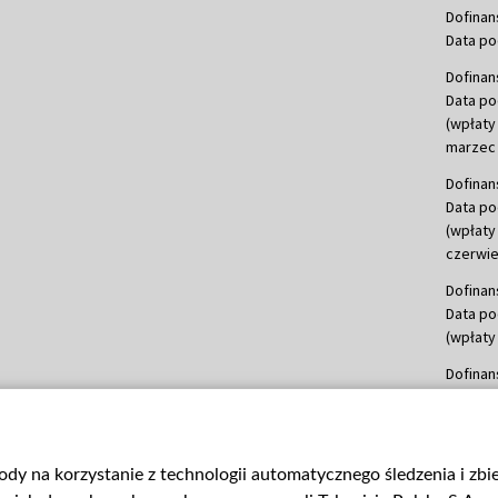
Dofinan
Data po
Dofinan
Data po
(wpłaty
marzec 
Dofinan
Data po
(wpłaty
czerwie
Dofinan
Data po
(wpłaty 
Dofinan
Data po
(wpłata
Dofinan
gody na korzystanie z technologii automatycznego śledzenia i zb
Data po