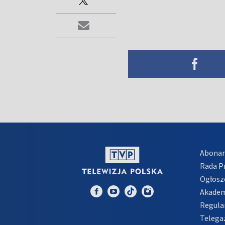
Abona
Rada 
Ogłosz
Akadem
Regula
Telega