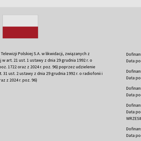
ewizji Polskiej S.A. w likwidacji, związanych z
Dofinan
j w art. 21 ust. 1 ustawy z dnia 29 grudnia 1992 r. o
Data po
r. poz. 1722 oraz z 2024 r. poz. 96) poprzez udzielenie
Dofinan
 31 ust. 2 ustawy z dnia 29 grudnia 1992 r. o radiofonii i
Data po
raz z 2024 r. poz. 96)
Dofinan
Data po
Dofinan
Data po
WRZESIE
Dofinan
Data po