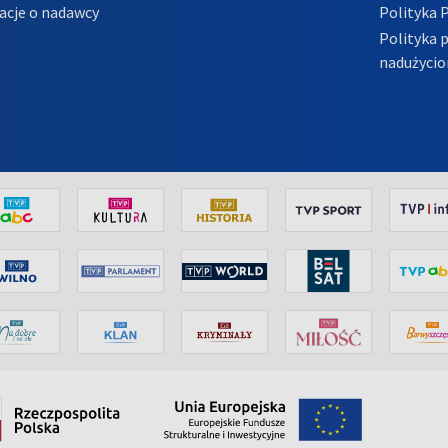
acje o nadawcy
Polityka 
Polityka 
nadużycio