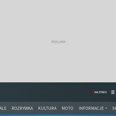
NA ŻYWO
ALE
ROZRYWKA
KULTURA
MOTO
INFORMACJE
S