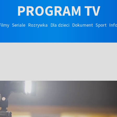
PROGRAM TV
Filmy
Seriale
Rozrywka
Dla dzieci
Dokument
Sport
Inf