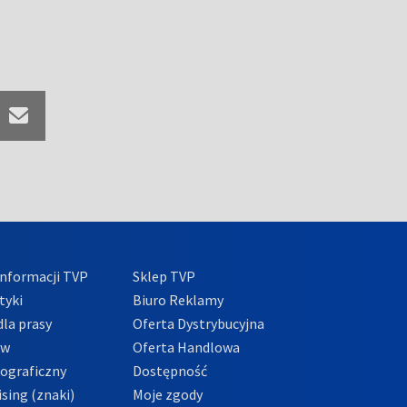
nformacji TVP
Sklep TVP
tyki
Biuro Reklamy
la prasy
Oferta Dystrybucyjna
ów
Oferta Handlowa
tograficzny
Dostępność
sing (znaki)
Moje zgody