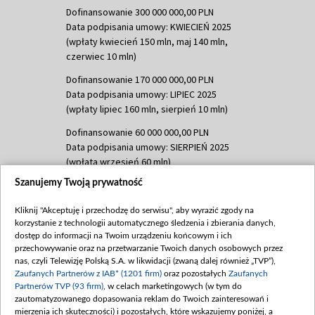
Dofinansowanie 300 000 000,00 PLN
Data podpisania umowy: KWIECIEŃ 2025
(wpłaty kwiecień 150 mln, maj 140 mln,
czerwiec 10 mln)
Dofinansowanie 170 000 000,00 PLN
Data podpisania umowy: LIPIEC 2025
(wpłaty lipiec 160 mln, sierpień 10 mln)
Dofinansowanie 60 000 000,00 PLN
Data podpisania umowy: SIERPIEŃ 2025
(wpłata wrzesień 60 mln)
Szanujemy Twoją prywatność
Dofinansowanie 635 783 051,21 PLN
Data podpisania umowy: WRZESIEŃ 2025
Kliknij "Akceptuję i przechodzę do serwisu", aby wyrazić zgody na
(wpłata wrzesień 100 mln, październik 350
korzystanie z technologii automatycznego śledzenia i zbierania danych,
mln, listopad 265 mln)
dostęp do informacji na Twoim urządzeniu końcowym i ich
przechowywanie oraz na przetwarzanie Twoich danych osobowych przez
Dofinansowanie 48 862 000,00 PLN
nas, czyli Telewizję Polską S.A. w likwidacji (zwaną dalej również „TVP”),
Data podpisania umowy: GRUDZIEŃ 2025
Zaufanych Partnerów z IAB* (1201 firm)
oraz pozostałych
Zaufanych
(wpłata grudzień 60,548 mln)
Partnerów TVP (93 firm)
, w celach marketingowych (w tym do
zautomatyzowanego dopasowania reklam do Twoich zainteresowań i
Dofinansowanie 900 000 000,00 PLN
mierzenia ich skuteczności) i pozostałych, które wskazujemy poniżej, a