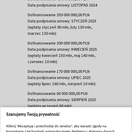
Data podpisania umowy: LISTOPAD 2024
Dofinansowanie 350 000 000,00 PLN
Data podpisania umowy: STYCZEŃ 2025
(wpłaty styczeń 90 mln, luty 130 mln,
marzec 130 mln)
Dofinansowanie 300 000 000,00 PLN
Data podpisania umowy: KWIECIEŃ 2025
(wpłaty kwiecień 150 mln, maj 140 mln,
czerwiec 10 mln)
Dofinansowanie 170 000 000,00 PLN
Data podpisania umowy: LIPIEC 2025
(wpłaty lipiec 160 mln, sierpień 10 mln)
Dofinansowanie 60 000 000,00 PLN
Data podpisania umowy: SIERPIEŃ 2025
(wpłata wrzesień 60 mln)
Szanujemy Twoją prywatność
Dofinansowanie 635 783 051,21 PLN
Data podpisania umowy: WRZESIEŃ 2025
Kliknij "Akceptuję i przechodzę do serwisu", aby wyrazić zgody na
(wpłata wrzesień 100 mln, październik 350
korzystanie z technologii automatycznego śledzenia i zbierania danych,