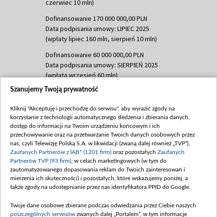
czerwiec 10 mln)
Dofinansowanie 170 000 000,00 PLN
Data podpisania umowy: LIPIEC 2025
(wpłaty lipiec 160 mln, sierpień 10 mln)
Dofinansowanie 60 000 000,00 PLN
Data podpisania umowy: SIERPIEŃ 2025
(wpłata wrzesień 60 mln)
Szanujemy Twoją prywatność
Dofinansowanie 635 783 051,21 PLN
Data podpisania umowy: WRZESIEŃ 2025
Kliknij "Akceptuję i przechodzę do serwisu", aby wyrazić zgody na
(wpłata wrzesień 100 mln, październik 350
korzystanie z technologii automatycznego śledzenia i zbierania danych,
mln, listopad 265 mln)
dostęp do informacji na Twoim urządzeniu końcowym i ich
przechowywanie oraz na przetwarzanie Twoich danych osobowych przez
Dofinansowanie 48 862 000,00 PLN
nas, czyli Telewizję Polską S.A. w likwidacji (zwaną dalej również „TVP”),
Data podpisania umowy: GRUDZIEŃ 2025
Zaufanych Partnerów z IAB* (1201 firm)
oraz pozostałych
Zaufanych
(wpłata grudzień 60,548 mln)
Partnerów TVP (93 firm)
, w celach marketingowych (w tym do
zautomatyzowanego dopasowania reklam do Twoich zainteresowań i
Dofinansowanie 900 000 000,00 PLN
mierzenia ich skuteczności) i pozostałych, które wskazujemy poniżej, a
Data podpisania umowy: LUTY 2026 (wpłata
także zgody na udostępnianie przez nas identyfikatora PPID do Google.
26 lutego 80 mln, 4 marca 370 mln,
8
kwiecień 180 mln, 7 maja 180 mln, 8
Twoje dane osobowe zbierane podczas odwiedzania przez Ciebie naszych
czerwca 90 mln)
poszczególnych serwisów
zwanych dalej „Portalem”, w tym informacje