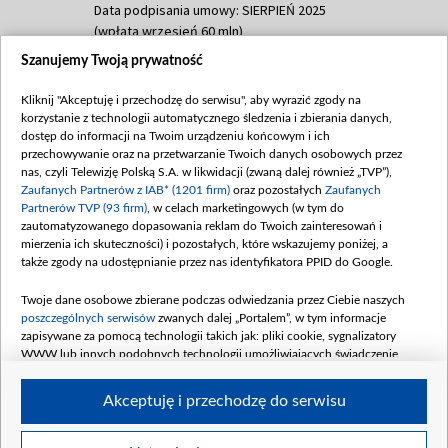
Data podpisania umowy: SIERPIEŃ 2025
(wpłata wrzesień 60 mln)
Szanujemy Twoją prywatność
Dofinansowanie 635 783 051,21 PLN
Data podpisania umowy: WRZESIEŃ 2025
Kliknij "Akceptuję i przechodzę do serwisu", aby wyrazić zgody na
(wpłata wrzesień 100 mln, październik 350
korzystanie z technologii automatycznego śledzenia i zbierania danych,
mln, listopad 265 mln)
dostęp do informacji na Twoim urządzeniu końcowym i ich
przechowywanie oraz na przetwarzanie Twoich danych osobowych przez
Dofinansowanie 48 862 000,00 PLN
nas, czyli Telewizję Polską S.A. w likwidacji (zwaną dalej również „TVP”),
Data podpisania umowy: GRUDZIEŃ 2025
Zaufanych Partnerów z IAB* (1201 firm)
oraz pozostałych
Zaufanych
(wpłata grudzień 60,548 mln)
Partnerów TVP (93 firm)
, w celach marketingowych (w tym do
zautomatyzowanego dopasowania reklam do Twoich zainteresowań i
Dofinansowanie 900 000 000,00 PLN
mierzenia ich skuteczności) i pozostałych, które wskazujemy poniżej, a
Data podpisania umowy: LUTY 2026 (wpłata
także zgody na udostępnianie przez nas identyfikatora PPID do Google.
26 lutego 80 mln, 4 marca 370 mln,
8
kwiecień 180 mln, 7 maja 180 mln, 8
Twoje dane osobowe zbierane podczas odwiedzania przez Ciebie naszych
czerwca 90 mln)
poszczególnych serwisów
zwanych dalej „Portalem”, w tym informacje
zapisywane za pomocą technologii takich jak: pliki cookie, sygnalizatory
Dofinansowanie 250 000 000,00 PLN
WWW lub innych podobnych technologii umożliwiających świadczenie
Data podpisania umowy LIPIEC 2026 (wpłata
dopasowanych i bezpiecznych usług, personalizację treści oraz reklam,
udostępnianie funkcji mediów społecznościowych oraz analizowanie ruchu
4 sierpnia 250 mln
Akceptuję i przechodzę do serwisu
w Internecie.
Twoje dane osobowe zbierane podczas odwiedzania przez Ciebie