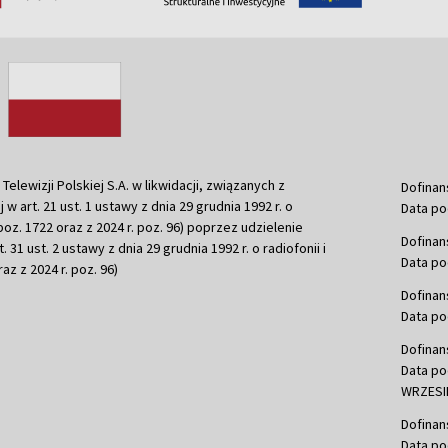
ewizji Polskiej S.A. w likwidacji, związanych z
Dofinan
j w art. 21 ust. 1 ustawy z dnia 29 grudnia 1992 r. o
Data po
r. poz. 1722 oraz z 2024 r. poz. 96) poprzez udzielenie
Dofinan
 31 ust. 2 ustawy z dnia 29 grudnia 1992 r. o radiofonii i
Data po
raz z 2024 r. poz. 96)
Dofinan
Data po
Dofinan
Data po
WRZESIE
Dofinan
Data po