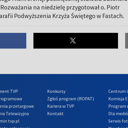
 Rozważania na niedzielę przygotował o. Piotr
arafii Podwyższenia Krzyża Świętego w Fastach.
ment TVP
Konkursy
Centrum i
Programowa
Zgłoś program (ROPAT)
Komisja E
enia przetargowe
Kariera w TVP
Program d
ia Telewizyjna
Kontakt
Dla medi
min tvp.pl
Serwis fo