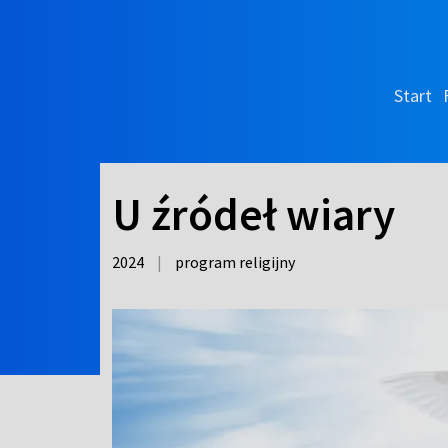
Start
U źródeł wiary
2024
|
program religijny