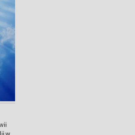
wii
ii w