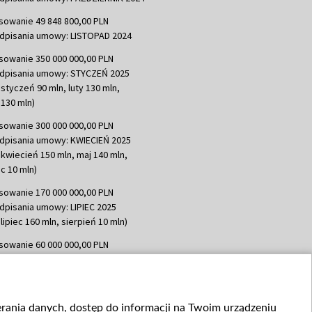
sowanie 49 848 800,00 PLN
dpisania umowy: LISTOPAD 2024
sowanie 350 000 000,00 PLN
dpisania umowy: STYCZEŃ 2025
 styczeń 90 mln, luty 130 mln,
130 mln)
sowanie 300 000 000,00 PLN
dpisania umowy: KWIECIEŃ 2025
 kwiecień 150 mln, maj 140 mln,
c 10 mln)
sowanie 170 000 000,00 PLN
dpisania umowy: LIPIEC 2025
lipiec 160 mln, sierpień 10 mln)
sowanie 60 000 000,00 PLN
dpisania umowy: SIERPIEŃ 2025
 wrzesień 60 mln)
sowanie 635 783 051,21 PLN
ierania danych, dostęp do informacji na Twoim urządzeniu
dpisania umowy: WRZESIEŃ 2025