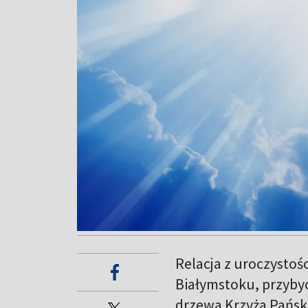
Relacja z uroczystoś
Białymstoku, przybyc
drzewa Krzyża Pański