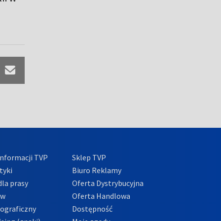
nformacji TVP
Sklep TVP
tyki
Biuro Reklamy
la prasy
Oferta Dystrybucyjna
ów
Oferta Handlowa
tograficzny
Dostępność