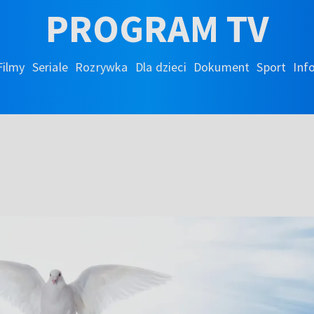
PROGRAM TV
Filmy
Seriale
Rozrywka
Dla dzieci
Dokument
Sport
Inf