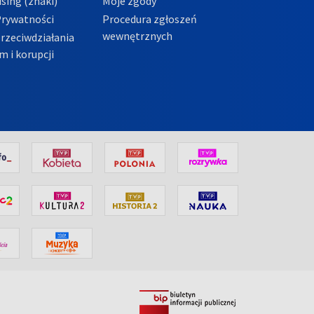
sing (znaki)
Moje zgody
Prywatności
Procedura zgłoszeń
wewnętrznych
przeciwdziałania
m i korupcji