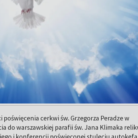
ci poświęcenia cerkwi św. Grzegorza Peradze w
ia do warszawskiej parafii św. Jana Klimaka relik
ego i konferencji poświęconej stuleciu autokefal