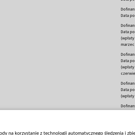
Dofinan
Data po
Dofinan
Data po
(wpłaty
marzec 
Dofinan
Data po
(wpłaty
czerwie
Dofinan
Data po
(wpłaty 
Dofinan
Data po
(wpłata
Dofinan
gody na korzystanie z technologii automatycznego śledzenia i zb
Data po