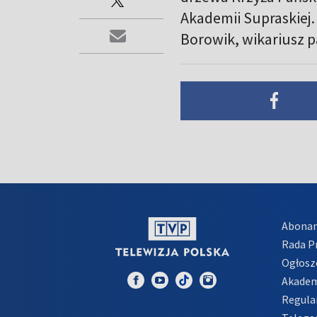
Akademii Supraskiej.
Borowik, wikariusz p
Abona
Rada 
Ogłosz
Akadem
Regula