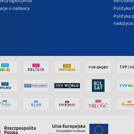
zeta ogłoszenia
Merchandi
acje o nadawcy
Polityka 
Polityka 
nadużycio