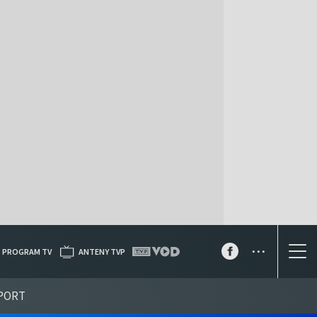
...
PROGRAM TV
ANTENY TVP
PORT