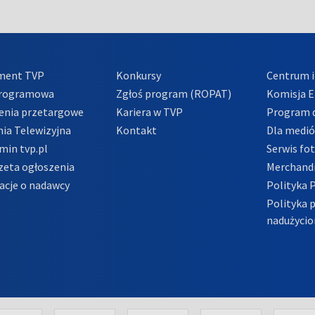
ment TVP
Konkursy
Centrum i
Programowa
Zgłoś program (ROPAT)
Komisja E
enia przetargowe
Kariera w TVP
Program d
ia Telewizyjna
Kontakt
Dla medi
min tvp.pl
Serwis fo
zeta ogłoszenia
Merchandi
acje o nadawcy
Polityka 
Polityka 
nadużycio