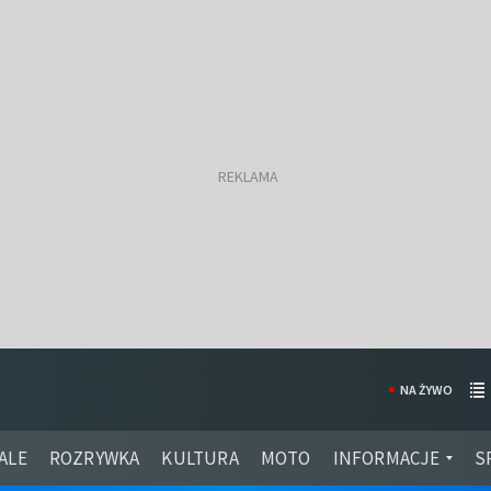
NA ŻYWO
ALE
ROZRYWKA
KULTURA
MOTO
INFORMACJE
S