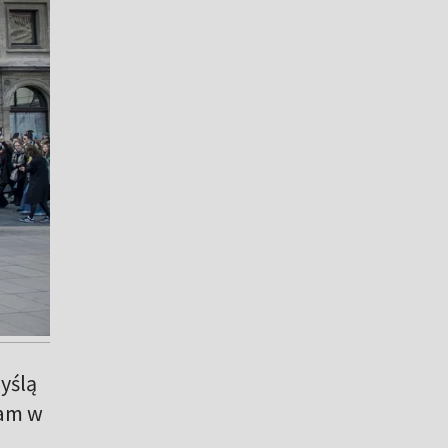
yślą
ram w