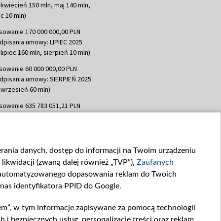
 kwiecień 150 mln, maj 140 mln,
c 10 mln)
sowanie 170 000 000,00 PLN
dpisania umowy: LIPIEC 2025
lipiec 160 mln, sierpień 10 mln)
sowanie 60 000 000,00 PLN
dpisania umowy: SIERPIEŃ 2025
 wrzesień 60 mln)
sowanie 635 783 051,21 PLN
dpisania umowy: WRZESIEŃ 2025
 wrzesień 100 mln, październik 350
topad 265 mln)
ierania danych, dostęp do informacji na Twoim urządzeniu
sowanie 48 862 000,00 PLN
likwidacji (zwaną dalej również „TVP”),
Zaufanych
dpisania umowy: GRUDZIEŃ 2025
 grudzień 60,548 mln)
zautomatyzowanego dopasowania reklam do Twoich
 nas identyfikatora PPID do Google.
sowanie 900 000 000,00 PLN
dpisania umowy: LUTY 2026 (wpłata
em”, w tym informacje zapisywane za pomocą technologii
go 80 mln, 4 marca 370 mln,
8
 bezpiecznych usług, personalizację treści oraz reklam,
ń 180 mln, 7 maja 180 mln, 8