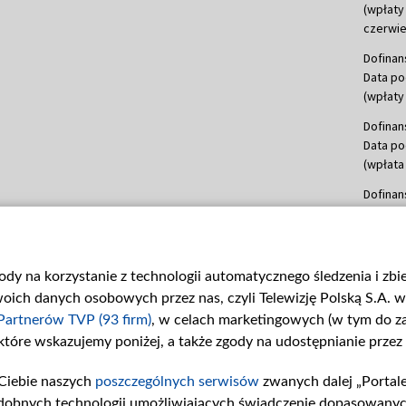
(wpłaty
czerwie
Dofinan
Data po
(wpłaty 
Dofinan
Data po
(wpłata
Dofinan
Data po
(wpłata
mln, lis
gody na korzystanie z technologii automatycznego śledzenia i zb
Dofinan
ch danych osobowych przez nas, czyli Telewizję Polską S.A. w 
Data po
(wpłata
Partnerów TVP (93 firm)
, w celach marketingowych (w tym do 
 które wskazujemy poniżej, a także zgody na udostępnianie przez
Dofinan
Data po
Ciebie naszych
poszczególnych serwisów
zwanych dalej „Portal
26 lute
dobnych technologii umożliwiających świadczenie dopasowanych i
kwiecie