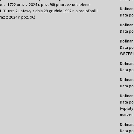
r. poz. 1722 oraz z 2024 r. poz. 96) poprzez udzielenie
Dofinan
 31 ust. 2 ustawy z dnia 29 grudnia 1992 r. o radiofonii i
Data po
raz z 2024 r. poz. 96)
Dofinan
Data po
Dofinan
Data po
WRZESIE
Dofinan
Data po
Dofinan
Data po
Dofinan
Data po
(wpłaty
marzec 
Dofinan
Data po