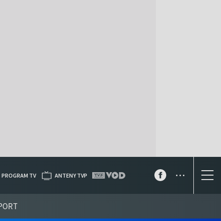
...
PROGRAM TV
ANTENY TVP
PORT