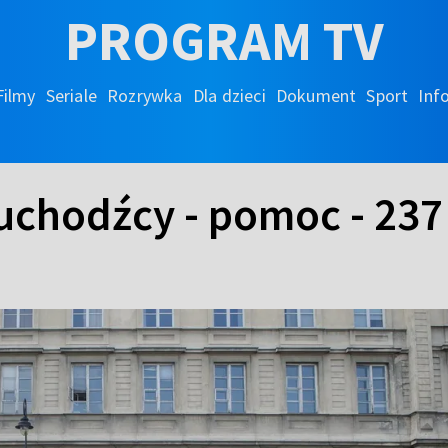
PROGRAM TV
Filmy
Seriale
Rozrywka
Dla dzieci
Dokument
Sport
Inf
 uchodźcy - pomoc - 237