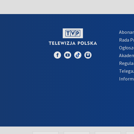
Abona
Rada 
Ogłosz
Akadem
Regula
Telega
Inform