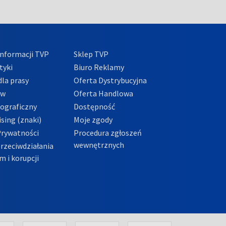
nformacji TVP
Sklep TVP
tyki
Biuro Reklamy
la prasy
Oferta Dystrybucyjna
ów
Oferta Handlowa
tograficzny
Dostępność
sing (znaki)
Moje zgody
Prywatności
Procedura zgłoszeń
wewnętrznych
przeciwdziałania
m i korupcji