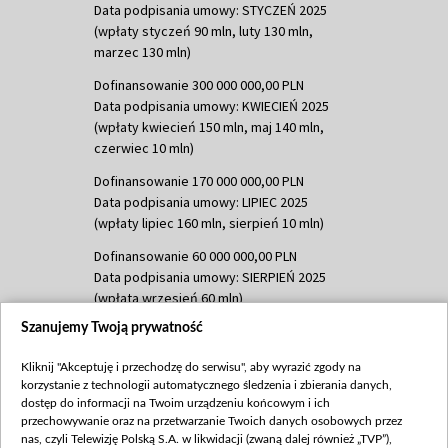
Data podpisania umowy: STYCZEŃ 2025
(wpłaty styczeń 90 mln, luty 130 mln,
marzec 130 mln)
Dofinansowanie 300 000 000,00 PLN
Data podpisania umowy: KWIECIEŃ 2025
(wpłaty kwiecień 150 mln, maj 140 mln,
czerwiec 10 mln)
Dofinansowanie 170 000 000,00 PLN
Data podpisania umowy: LIPIEC 2025
(wpłaty lipiec 160 mln, sierpień 10 mln)
Dofinansowanie 60 000 000,00 PLN
Data podpisania umowy: SIERPIEŃ 2025
(wpłata wrzesień 60 mln)
Szanujemy Twoją prywatność
Dofinansowanie 635 783 051,21 PLN
Data podpisania umowy: WRZESIEŃ 2025
Kliknij "Akceptuję i przechodzę do serwisu", aby wyrazić zgody na
(wpłata wrzesień 100 mln, październik 350
korzystanie z technologii automatycznego śledzenia i zbierania danych,
mln, listopad 265 mln)
dostęp do informacji na Twoim urządzeniu końcowym i ich
przechowywanie oraz na przetwarzanie Twoich danych osobowych przez
Dofinansowanie 48 862 000,00 PLN
nas, czyli Telewizję Polską S.A. w likwidacji (zwaną dalej również „TVP”),
Data podpisania umowy: GRUDZIEŃ 2025