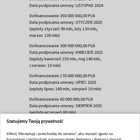
Data podpisania umowy: LISTOPAD 2024
Dofinansowanie 350 000 000,00 PLN
Data podpisania umowy: STYCZEŃ 2025
(wpłaty styczeń 90 mln, luty 130 mln,
marzec 130 mln)
Dofinansowanie 300 000 000,00 PLN
Data podpisania umowy: KWIECIEŃ 2025
(wpłaty kwiecień 150 mln, maj 140 mln,
czerwiec 10 mln)
Dofinansowanie 170 000 000,00 PLN
Data podpisania umowy: LIPIEC 2025
(wpłaty lipiec 160 mln, sierpień 10 mln)
Dofinansowanie 60 000 000,00 PLN
Data podpisania umowy: SIERPIEŃ 2025
(wpłata wrzesień 60 mln)
Szanujemy Twoją prywatność
Dofinansowanie 635 783 051,21 PLN
Data podpisania umowy: WRZESIEŃ 2025
Kliknij "Akceptuję i przechodzę do serwisu", aby wyrazić zgody na
(wpłata wrzesień 100 mln, październik 350
korzystanie z technologii automatycznego śledzenia i zbierania danych,