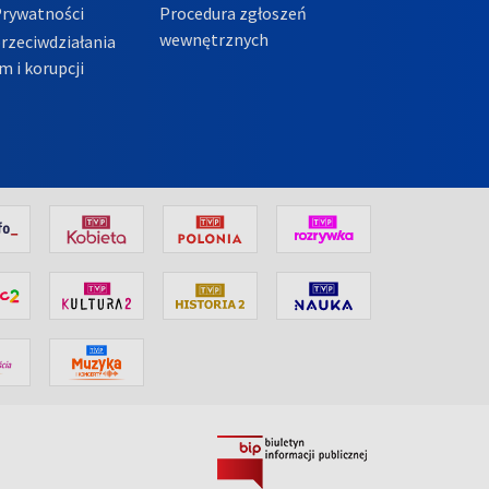
Prywatności
Procedura zgłoszeń
wewnętrznych
przeciwdziałania
m i korupcji