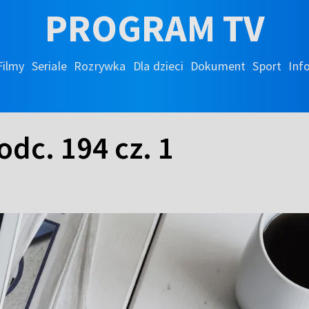
PROGRAM TV
Filmy
Seriale
Rozrywka
Dla dzieci
Dokument
Sport
Inf
odc. 194 cz. 1