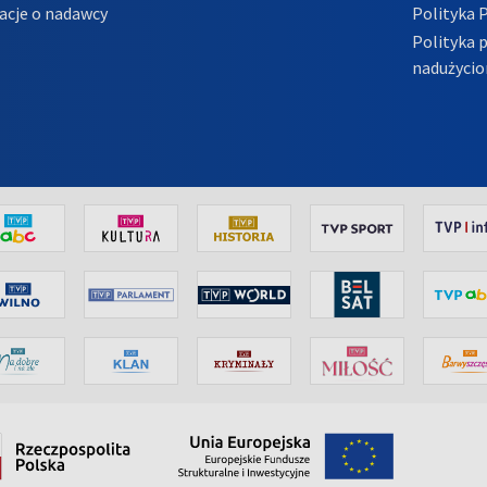
acje o nadawcy
Polityka 
Polityka 
nadużycio