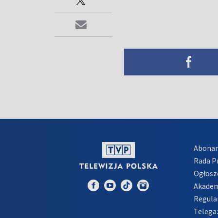
Abona
Rada 
Ogłosz
Akadem
Regula
Telega