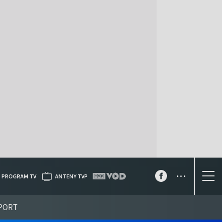
...
PROGRAM TV
ANTENY TVP
PORT