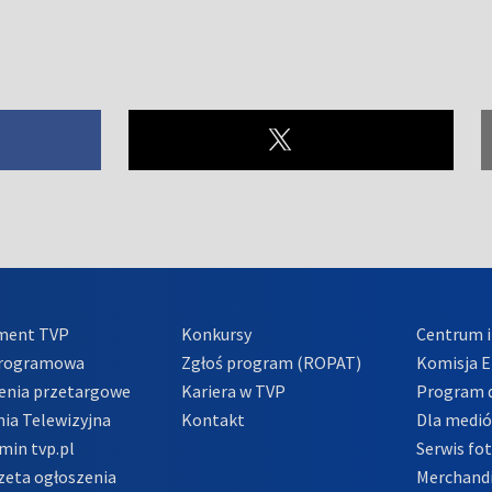
ment TVP
Konkursy
Centrum i
Programowa
Zgłoś program (ROPAT)
Komisja E
enia przetargowe
Kariera w TVP
Program d
ia Telewizyjna
Kontakt
Dla medi
min tvp.pl
Serwis fo
zeta ogłoszenia
Merchandi