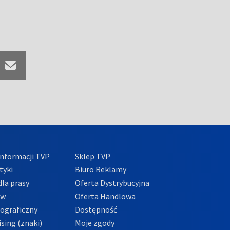
nformacji TVP
Sklep TVP
tyki
Biuro Reklamy
la prasy
Oferta Dystrybucyjna
ów
Oferta Handlowa
tograficzny
Dostępność
sing (znaki)
Moje zgody