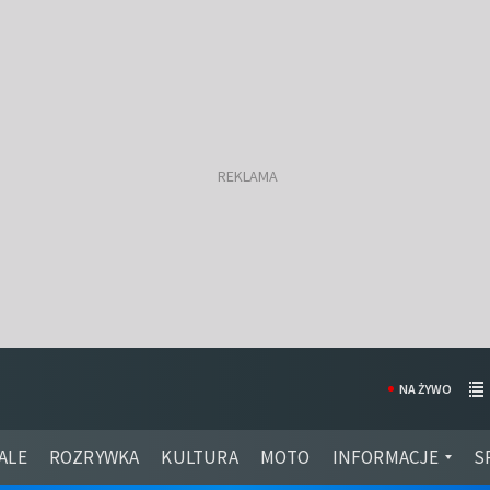
NA ŻYWO
ALE
ROZRYWKA
KULTURA
MOTO
INFORMACJE
S