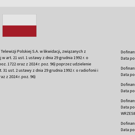
ewizji Polskiej S.A. w likwidacji, związanych z
Dofinan
j w art. 21 ust. 1 ustawy z dnia 29 grudnia 1992 r. o
Data po
r. poz. 1722 oraz z 2024 r. poz. 96) poprzez udzielenie
Dofinan
 31 ust. 2 ustawy z dnia 29 grudnia 1992 r. o radiofonii i
Data po
raz z 2024 r. poz. 96)
Dofinan
Data po
Dofinan
Data po
WRZESIE
Dofinan
Data po