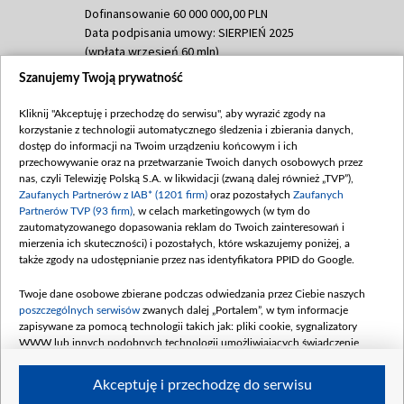
Dofinansowanie 60 000 000,00 PLN
Data podpisania umowy: SIERPIEŃ 2025
(wpłata wrzesień 60 mln)
Szanujemy Twoją prywatność
Dofinansowanie 635 783 051,21 PLN
Data podpisania umowy: WRZESIEŃ 2025
Kliknij "Akceptuję i przechodzę do serwisu", aby wyrazić zgody na
(wpłata wrzesień 100 mln, październik 350
korzystanie z technologii automatycznego śledzenia i zbierania danych,
mln, listopad 265 mln)
dostęp do informacji na Twoim urządzeniu końcowym i ich
przechowywanie oraz na przetwarzanie Twoich danych osobowych przez
Dofinansowanie 48 862 000,00 PLN
nas, czyli Telewizję Polską S.A. w likwidacji (zwaną dalej również „TVP”),
Data podpisania umowy: GRUDZIEŃ 2025
Zaufanych Partnerów z IAB* (1201 firm)
oraz pozostałych
Zaufanych
(wpłata grudzień 60,548 mln)
Partnerów TVP (93 firm)
, w celach marketingowych (w tym do
zautomatyzowanego dopasowania reklam do Twoich zainteresowań i
Dofinansowanie 900 000 000,00 PLN
mierzenia ich skuteczności) i pozostałych, które wskazujemy poniżej, a
Data podpisania umowy: LUTY 2026 (wpłata
także zgody na udostępnianie przez nas identyfikatora PPID do Google.
26 lutego 80 mln, 4 marca 370 mln,
8
kwiecień 180 mln, 7 maja 180 mln, 8
Twoje dane osobowe zbierane podczas odwiedzania przez Ciebie naszych
czerwca 90 mln)
poszczególnych serwisów
zwanych dalej „Portalem”, w tym informacje
zapisywane za pomocą technologii takich jak: pliki cookie, sygnalizatory
Dofinansowanie 250 000 000,00 PLN
WWW lub innych podobnych technologii umożliwiających świadczenie
Data podpisania umowy LIPIEC 2026 (wpłata
dopasowanych i bezpiecznych usług, personalizację treści oraz reklam,
udostępnianie funkcji mediów społecznościowych oraz analizowanie ruchu
4 sierpnia 250 mln
Akceptuję i przechodzę do serwisu
w Internecie.