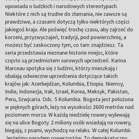
opowiada o ludzkich i narodowych stereotypach.
Niektóre z nich są trudne do złamania, nie zawsze są
prawdziwe, a czasami dotyczą tylko niektórych części
jakiegoś kraju. Ale poświęć trochę czasu, aby zajrzeć do
korzeni, przyzwyczajeń, tradycji, pod powierzchnię, a
możesz być zaskoczony tym, co tam znajdziesz. Ta
seria przedstawia nieznane historie miejsc, które
często są przedmiotem surowych uprzedzeń. Karina
Marceau spotyka się z ludźmi, którzy mieszkają i
obalają odwieczne uprzedzenia dotyczące takich
krajów jak: Azerbejdżan, Kolumbia, Etiopia. Niemcy,
Indie, Indonezja, Irak, Izrael, Korea, Meksyk, Pakistan,
Peru, Szwjcaria. Odc. 5 Kolumbia. Bogota jest położona
w pięknych górach, leży na wysokości 2600 metrów nad
poziomem morza. W każdą niedzielę rowery wylewają
się na ulice Bogoty. 2 miliony osób wsiadają na rowery,
biegają, z psami, wychodzą na relaks. W całej Kolumbii.
Jesteśmy narodem rowerzystów. To demokratyczny