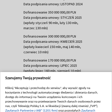
Data podpisania umowy: LISTOPAD 2024
Dofinansowanie 350 000 000,00 PLN
Data podpisania umowy: STYCZEŃ 2025
(wpłaty styczeń 90 mln, luty 130 mln,
marzec 130 mln)
Dofinansowanie 300 000 000,00 PLN
Data podpisania umowy: KWIECIEŃ 2025
(wpłaty kwiecień 150 mln, maj 140 mln,
czerwiec 10 mln)
Dofinansowanie 170 000 000,00 PLN
Data podpisania umowy: LIPIEC 2025
(wpłaty lipiec 160 mln, sierpień 10 mln)
Szanujemy Twoją prywatność
Dofinansowanie 60 000 000,00 PLN
Data podpisania umowy: SIERPIEŃ 2025
Kliknij "Akceptuję i przechodzę do serwisu", aby wyrazić zgody na
(wpłata wrzesień 60 mln)
korzystanie z technologii automatycznego śledzenia i zbierania danych,
Dofinansowanie 635 783 051,21 PLN
dostęp do informacji na Twoim urządzeniu końcowym i ich
przechowywanie oraz na przetwarzanie Twoich danych osobowych przez
Data podpisania umowy: WRZESIEŃ 2025
nas, czyli Telewizję Polską S.A. w likwidacji (zwaną dalej również „TVP”),
(wpłata wrzesień 100 mln, październik 350
Zaufanych Partnerów z IAB* (1201 firm)
oraz pozostałych
Zaufanych