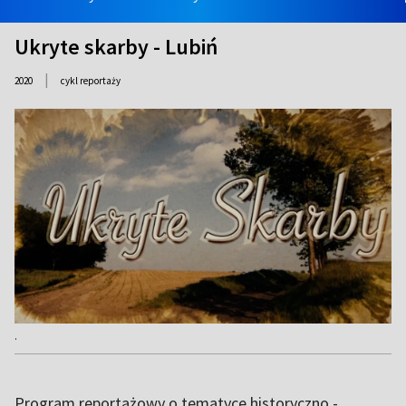
Ukryte skarby - Lubiń
|
2020
cykl reportaży
.
Program reportażowy o tematyce historyczno -