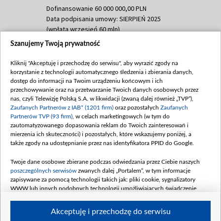
Dofinansowanie 60 000 000,00 PLN
Data podpisania umowy: SIERPIEŃ 2025
(wpłata wrzesień 60 mln)
Szanujemy Twoją prywatność
Dofinansowanie 635 783 051,21 PLN
Data podpisania umowy: WRZESIEŃ 2025
Kliknij "Akceptuję i przechodzę do serwisu", aby wyrazić zgody na
(wpłata wrzesień 100 mln, październik 350
korzystanie z technologii automatycznego śledzenia i zbierania danych,
mln, listopad 265 mln)
dostęp do informacji na Twoim urządzeniu końcowym i ich
przechowywanie oraz na przetwarzanie Twoich danych osobowych przez
Dofinansowanie 48 862 000,00 PLN
nas, czyli Telewizję Polską S.A. w likwidacji (zwaną dalej również „TVP”),
Data podpisania umowy: GRUDZIEŃ 2025
Zaufanych Partnerów z IAB* (1201 firm)
oraz pozostałych
Zaufanych
(wpłata grudzień 60,548 mln)
Partnerów TVP (93 firm)
, w celach marketingowych (w tym do
zautomatyzowanego dopasowania reklam do Twoich zainteresowań i
Dofinansowanie 900 000 000,00 PLN
mierzenia ich skuteczności) i pozostałych, które wskazujemy poniżej, a
Data podpisania umowy: LUTY 2026 (wpłata
także zgody na udostępnianie przez nas identyfikatora PPID do Google.
26 lutego 80 mln, 4 marca 370 mln,
8
kwiecień 180 mln, 7 maja 180 mln, 8
Twoje dane osobowe zbierane podczas odwiedzania przez Ciebie naszych
czerwca 90 mln)
poszczególnych serwisów
zwanych dalej „Portalem”, w tym informacje
zapisywane za pomocą technologii takich jak: pliki cookie, sygnalizatory
Dofinansowanie 250 000 000,00 PLN
WWW lub innych podobnych technologii umożliwiających świadczenie
Data podpisania umowy LIPIEC 2026 (wpłata
dopasowanych i bezpiecznych usług, personalizację treści oraz reklam,
udostępnianie funkcji mediów społecznościowych oraz analizowanie ruchu
4 sierpnia 250 mln
Akceptuję i przechodzę do serwisu
w Internecie.