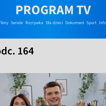
PROGRAM TV
Filmy
Seriale
Rozrywka
Dla dzieci
Dokument
Sport
Inf
odc. 164