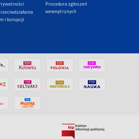
Prywatności
Procedura zgłoszeń
wewnętrznych
przeciwdziałania
m i korupcji