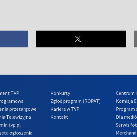
ment TVP
Konkursy
Centrum i
Programowa
Zgłoś program (ROPAT)
Komisja E
enia przetargowe
Kariera w TVP
Program d
ia Telewizyjna
Kontakt
Dla medi
min tvp.pl
Serwis fo
zeta ogłoszenia
Merchandi