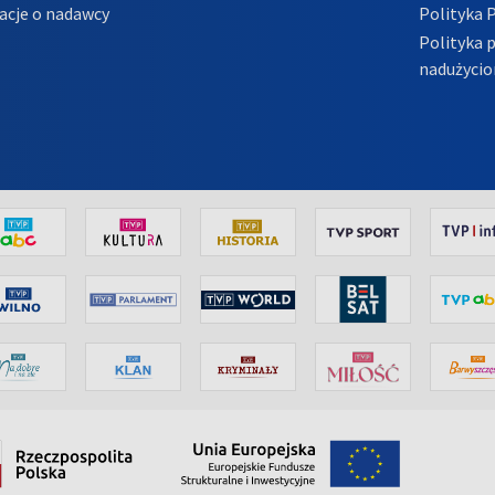
acje o nadawcy
Polityka 
Polityka 
nadużycio