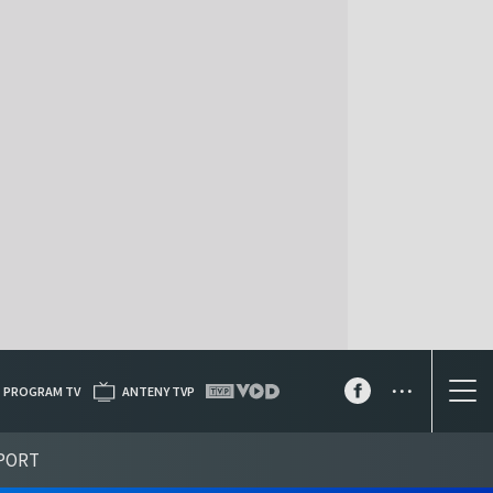
...
PROGRAM TV
ANTENY TVP
PORT