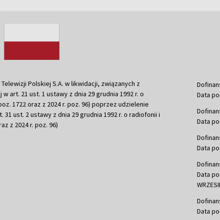
ewizji Polskiej S.A. w likwidacji, związanych z
Dofinan
j w art. 21 ust. 1 ustawy z dnia 29 grudnia 1992 r. o
Data po
r. poz. 1722 oraz z 2024 r. poz. 96) poprzez udzielenie
Dofinan
 31 ust. 2 ustawy z dnia 29 grudnia 1992 r. o radiofonii i
Data po
raz z 2024 r. poz. 96)
Dofinan
Data po
Dofinan
Data po
WRZESIE
Dofinan
Data po