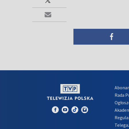
Abona
Rada 
Ogłosz
Akadem
Regula
Telega