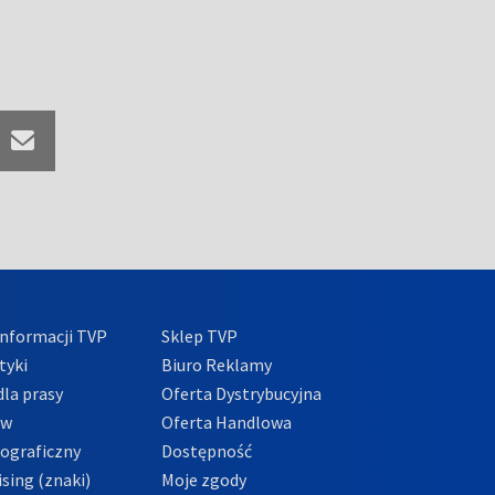
nformacji TVP
Sklep TVP
tyki
Biuro Reklamy
la prasy
Oferta Dystrybucyjna
ów
Oferta Handlowa
tograficzny
Dostępność
sing (znaki)
Moje zgody