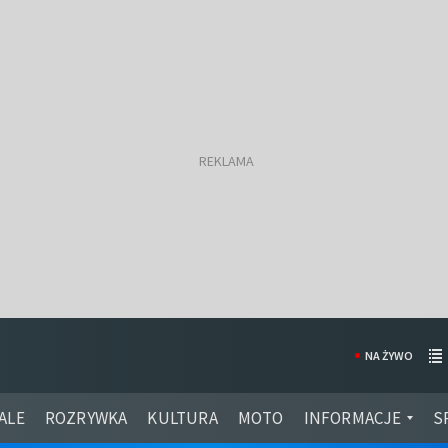
NA ŻYWO
ALE
ROZRYWKA
KULTURA
MOTO
INFORMACJE
S