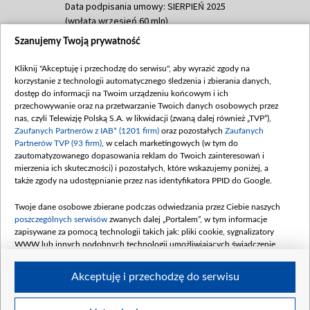
Data podpisania umowy: SIERPIEŃ 2025
(wpłata wrzesień 60 mln)
Szanujemy Twoją prywatność
Dofinansowanie 635 783 051,21 PLN
Data podpisania umowy: WRZESIEŃ 2025
Kliknij "Akceptuję i przechodzę do serwisu", aby wyrazić zgody na
(wpłata wrzesień 100 mln, październik 350
korzystanie z technologii automatycznego śledzenia i zbierania danych,
mln, listopad 265 mln)
dostęp do informacji na Twoim urządzeniu końcowym i ich
przechowywanie oraz na przetwarzanie Twoich danych osobowych przez
Dofinansowanie 48 862 000,00 PLN
nas, czyli Telewizję Polską S.A. w likwidacji (zwaną dalej również „TVP”),
Data podpisania umowy: GRUDZIEŃ 2025
Zaufanych Partnerów z IAB* (1201 firm)
oraz pozostałych
Zaufanych
(wpłata grudzień 60,548 mln)
Partnerów TVP (93 firm)
, w celach marketingowych (w tym do
zautomatyzowanego dopasowania reklam do Twoich zainteresowań i
Dofinansowanie 900 000 000,00 PLN
mierzenia ich skuteczności) i pozostałych, które wskazujemy poniżej, a
Data podpisania umowy: LUTY 2026 (wpłata
także zgody na udostępnianie przez nas identyfikatora PPID do Google.
26 lutego 80 mln, 4 marca 370 mln,
8
kwiecień 180 mln, 7 maja 180 mln, 8
Twoje dane osobowe zbierane podczas odwiedzania przez Ciebie naszych
czerwca 90 mln)
poszczególnych serwisów
zwanych dalej „Portalem”, w tym informacje
zapisywane za pomocą technologii takich jak: pliki cookie, sygnalizatory
Dofinansowanie 250 000 000,00 PLN
WWW lub innych podobnych technologii umożliwiających świadczenie
Data podpisania umowy LIPIEC 2026 (wpłata
dopasowanych i bezpiecznych usług, personalizację treści oraz reklam,
udostępnianie funkcji mediów społecznościowych oraz analizowanie ruchu
4 sierpnia 250 mln
Akceptuję i przechodzę do serwisu
w Internecie.
Twoje dane osobowe zbierane podczas odwiedzania przez Ciebie