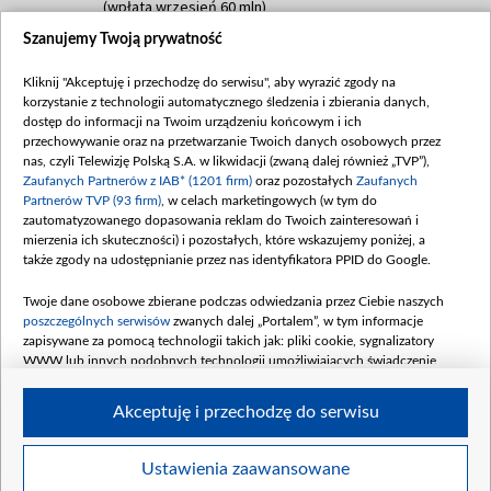
(wpłata wrzesień 60 mln)
Szanujemy Twoją prywatność
Dofinansowanie 635 783 051,21 PLN
Data podpisania umowy: WRZESIEŃ 2025
Kliknij "Akceptuję i przechodzę do serwisu", aby wyrazić zgody na
(wpłata wrzesień 100 mln, październik 350
korzystanie z technologii automatycznego śledzenia i zbierania danych,
mln, listopad 265 mln)
dostęp do informacji na Twoim urządzeniu końcowym i ich
przechowywanie oraz na przetwarzanie Twoich danych osobowych przez
Dofinansowanie 48 862 000,00 PLN
nas, czyli Telewizję Polską S.A. w likwidacji (zwaną dalej również „TVP”),
Data podpisania umowy: GRUDZIEŃ 2025
Zaufanych Partnerów z IAB* (1201 firm)
oraz pozostałych
Zaufanych
(wpłata grudzień 60,548 mln)
Partnerów TVP (93 firm)
, w celach marketingowych (w tym do
zautomatyzowanego dopasowania reklam do Twoich zainteresowań i
Dofinansowanie 900 000 000,00 PLN
mierzenia ich skuteczności) i pozostałych, które wskazujemy poniżej, a
Data podpisania umowy: LUTY 2026 (wpłata
także zgody na udostępnianie przez nas identyfikatora PPID do Google.
26 lutego 80 mln, 4 marca 370 mln,
8
kwiecień 180 mln, 7 maja 180 mln, 8
Twoje dane osobowe zbierane podczas odwiedzania przez Ciebie naszych
czerwca 90 mln)
poszczególnych serwisów
zwanych dalej „Portalem”, w tym informacje
zapisywane za pomocą technologii takich jak: pliki cookie, sygnalizatory
Dofinansowanie 250 000 000,00 PLN
WWW lub innych podobnych technologii umożliwiających świadczenie
Data podpisania umowy LIPIEC 2026 (wpłata
dopasowanych i bezpiecznych usług, personalizację treści oraz reklam,
udostępnianie funkcji mediów społecznościowych oraz analizowanie ruchu
4 sierpnia 250 mln
Akceptuję i przechodzę do serwisu
w Internecie.
Twoje dane osobowe zbierane podczas odwiedzania przez Ciebie
Ustawienia zaawansowane
poszczególnych serwisów
na Portalu, takie jak adresy IP, identyfikatory