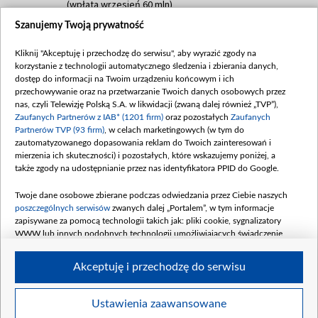
(wpłata wrzesień 60 mln)
Szanujemy Twoją prywatność
Dofinansowanie 635 783 051,21 PLN
Data podpisania umowy: WRZESIEŃ 2025
Kliknij "Akceptuję i przechodzę do serwisu", aby wyrazić zgody na
(wpłata wrzesień 100 mln, październik 350
korzystanie z technologii automatycznego śledzenia i zbierania danych,
mln, listopad 265 mln)
dostęp do informacji na Twoim urządzeniu końcowym i ich
przechowywanie oraz na przetwarzanie Twoich danych osobowych przez
Dofinansowanie 48 862 000,00 PLN
nas, czyli Telewizję Polską S.A. w likwidacji (zwaną dalej również „TVP”),
Data podpisania umowy: GRUDZIEŃ 2025
Zaufanych Partnerów z IAB* (1201 firm)
oraz pozostałych
Zaufanych
(wpłata grudzień 60,548 mln)
Partnerów TVP (93 firm)
, w celach marketingowych (w tym do
zautomatyzowanego dopasowania reklam do Twoich zainteresowań i
Dofinansowanie 900 000 000,00 PLN
mierzenia ich skuteczności) i pozostałych, które wskazujemy poniżej, a
Data podpisania umowy: LUTY 2026 (wpłata
także zgody na udostępnianie przez nas identyfikatora PPID do Google.
26 lutego 80 mln, 4 marca 370 mln,
8
kwiecień 180 mln, 7 maja 180 mln, 8
Twoje dane osobowe zbierane podczas odwiedzania przez Ciebie naszych
czerwca 90 mln)
poszczególnych serwisów
zwanych dalej „Portalem”, w tym informacje
zapisywane za pomocą technologii takich jak: pliki cookie, sygnalizatory
Dofinansowanie 250 000 000,00 PLN
WWW lub innych podobnych technologii umożliwiających świadczenie
Data podpisania umowy LIPIEC 2026 (wpłata
dopasowanych i bezpiecznych usług, personalizację treści oraz reklam,
udostępnianie funkcji mediów społecznościowych oraz analizowanie ruchu
4 sierpnia 250 mln
Akceptuję i przechodzę do serwisu
w Internecie.
Twoje dane osobowe zbierane podczas odwiedzania przez Ciebie
Ustawienia zaawansowane
poszczególnych serwisów
na Portalu, takie jak adresy IP, identyfikatory