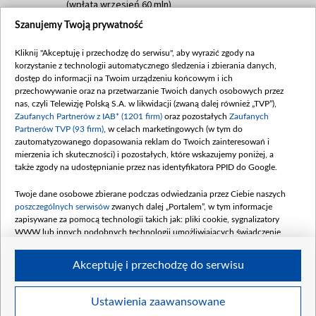
(wpłata wrzesień 60 mln)
Szanujemy Twoją prywatność
Dofinansowanie 635 783 051,21 PLN
Data podpisania umowy: WRZESIEŃ 2025
Kliknij "Akceptuję i przechodzę do serwisu", aby wyrazić zgody na
(wpłata wrzesień 100 mln, październik 350
korzystanie z technologii automatycznego śledzenia i zbierania danych,
mln, listopad 265 mln)
dostęp do informacji na Twoim urządzeniu końcowym i ich
przechowywanie oraz na przetwarzanie Twoich danych osobowych przez
Dofinansowanie 48 862 000,00 PLN
nas, czyli Telewizję Polską S.A. w likwidacji (zwaną dalej również „TVP”),
Data podpisania umowy: GRUDZIEŃ 2025
Zaufanych Partnerów z IAB* (1201 firm)
oraz pozostałych
Zaufanych
(wpłata grudzień 60,548 mln)
Partnerów TVP (93 firm)
, w celach marketingowych (w tym do
zautomatyzowanego dopasowania reklam do Twoich zainteresowań i
Dofinansowanie 900 000 000,00 PLN
mierzenia ich skuteczności) i pozostałych, które wskazujemy poniżej, a
Data podpisania umowy: LUTY 2026 (wpłata
także zgody na udostępnianie przez nas identyfikatora PPID do Google.
26 lutego 80 mln, 4 marca 370 mln,
8
kwiecień 180 mln, 7 maja 180 mln, 8
Twoje dane osobowe zbierane podczas odwiedzania przez Ciebie naszych
czerwca 90 mln)
poszczególnych serwisów
zwanych dalej „Portalem”, w tym informacje
zapisywane za pomocą technologii takich jak: pliki cookie, sygnalizatory
Dofinansowanie 250 000 000,00 PLN
WWW lub innych podobnych technologii umożliwiających świadczenie
Data podpisania umowy LIPIEC 2026 (wpłata
dopasowanych i bezpiecznych usług, personalizację treści oraz reklam,
udostępnianie funkcji mediów społecznościowych oraz analizowanie ruchu
4 sierpnia 250 mln
Akceptuję i przechodzę do serwisu
w Internecie.
Twoje dane osobowe zbierane podczas odwiedzania przez Ciebie
Ustawienia zaawansowane
poszczególnych serwisów
na Portalu, takie jak adresy IP, identyfikatory