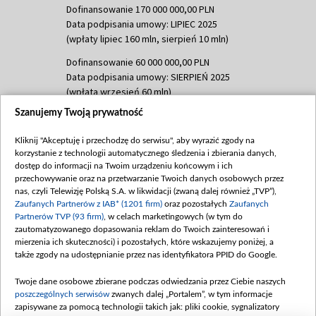
Dofinansowanie 170 000 000,00 PLN
Data podpisania umowy: LIPIEC 2025
(wpłaty lipiec 160 mln, sierpień 10 mln)
Dofinansowanie 60 000 000,00 PLN
Data podpisania umowy: SIERPIEŃ 2025
(wpłata wrzesień 60 mln)
Szanujemy Twoją prywatność
Dofinansowanie 635 783 051,21 PLN
Data podpisania umowy: WRZESIEŃ 2025
Kliknij "Akceptuję i przechodzę do serwisu", aby wyrazić zgody na
(wpłata wrzesień 100 mln, październik 350
korzystanie z technologii automatycznego śledzenia i zbierania danych,
mln, listopad 265 mln)
dostęp do informacji na Twoim urządzeniu końcowym i ich
przechowywanie oraz na przetwarzanie Twoich danych osobowych przez
Dofinansowanie 48 862 000,00 PLN
nas, czyli Telewizję Polską S.A. w likwidacji (zwaną dalej również „TVP”),
Data podpisania umowy: GRUDZIEŃ 2025
Zaufanych Partnerów z IAB* (1201 firm)
oraz pozostałych
Zaufanych
(wpłata grudzień 60,548 mln)
Partnerów TVP (93 firm)
, w celach marketingowych (w tym do
zautomatyzowanego dopasowania reklam do Twoich zainteresowań i
Dofinansowanie 900 000 000,00 PLN
mierzenia ich skuteczności) i pozostałych, które wskazujemy poniżej, a
Data podpisania umowy: LUTY 2026 (wpłata
także zgody na udostępnianie przez nas identyfikatora PPID do Google.
26 lutego 80 mln, 4 marca 370 mln,
8
kwiecień 180 mln, 7 maja 180 mln, 8
Twoje dane osobowe zbierane podczas odwiedzania przez Ciebie naszych
czerwca 90 mln)
poszczególnych serwisów
zwanych dalej „Portalem”, w tym informacje
zapisywane za pomocą technologii takich jak: pliki cookie, sygnalizatory