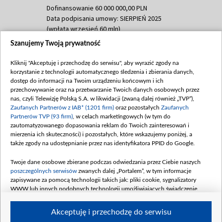
Dofinansowanie 60 000 000,00 PLN
Data podpisania umowy: SIERPIEŃ 2025
(wpłata wrzesień 60 mln)
Szanujemy Twoją prywatność
Dofinansowanie 635 783 051,21 PLN
Data podpisania umowy: WRZESIEŃ 2025
Kliknij "Akceptuję i przechodzę do serwisu", aby wyrazić zgody na
(wpłata wrzesień 100 mln, październik 350
korzystanie z technologii automatycznego śledzenia i zbierania danych,
mln, listopad 265 mln)
dostęp do informacji na Twoim urządzeniu końcowym i ich
przechowywanie oraz na przetwarzanie Twoich danych osobowych przez
Dofinansowanie 48 862 000,00 PLN
nas, czyli Telewizję Polską S.A. w likwidacji (zwaną dalej również „TVP”),
Data podpisania umowy: GRUDZIEŃ 2025
Zaufanych Partnerów z IAB* (1201 firm)
oraz pozostałych
Zaufanych
(wpłata grudzień 60,548 mln)
Partnerów TVP (93 firm)
, w celach marketingowych (w tym do
zautomatyzowanego dopasowania reklam do Twoich zainteresowań i
Dofinansowanie 900 000 000,00 PLN
mierzenia ich skuteczności) i pozostałych, które wskazujemy poniżej, a
Data podpisania umowy: LUTY 2026 (wpłata
także zgody na udostępnianie przez nas identyfikatora PPID do Google.
26 lutego 80 mln, 4 marca 370 mln,
8
kwiecień 180 mln, 7 maja 180 mln, 8
Twoje dane osobowe zbierane podczas odwiedzania przez Ciebie naszych
czerwca 90 mln)
poszczególnych serwisów
zwanych dalej „Portalem”, w tym informacje
zapisywane za pomocą technologii takich jak: pliki cookie, sygnalizatory
Dofinansowanie 250 000 000,00 PLN
WWW lub innych podobnych technologii umożliwiających świadczenie
Data podpisania umowy LIPIEC 2026 (wpłata
dopasowanych i bezpiecznych usług, personalizację treści oraz reklam,
udostępnianie funkcji mediów społecznościowych oraz analizowanie ruchu
4 sierpnia 250 mln
Akceptuję i przechodzę do serwisu
w Internecie.