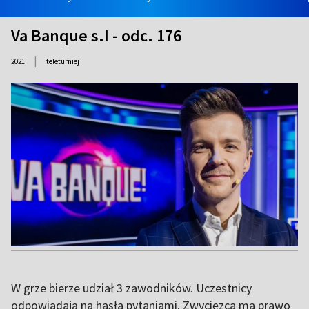
Va Banque s.I - odc. 176
|
2021
teleturniej
W grze bierze udział 3 zawodników. Uczestnicy
odpowiadają na hasła pytaniami. Zwycięzca ma prawo