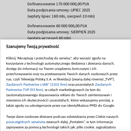
Dofinansowanie 170 000 000,00 PLN
Data podpisania umowy: LIPIEC 2025
(wpłaty lipiec 160 mln, sierpień 10 mln)
Dofinansowanie 60 000 000,00 PLN
Data podpisania umowy: SIERPIEŃ 2025
(wpłata wrzesień 60 mln)
Szanujemy Twoją prywatność
Dofinansowanie 635 783 051,21 PLN
Data podpisania umowy: WRZESIEŃ 2025
Kliknij "Akceptuję i przechodzę do serwisu", aby wyrazić zgody na
(wpłata wrzesień 100 mln, październik 350
korzystanie z technologii automatycznego śledzenia i zbierania danych,
mln, listopad 265 mln)
dostęp do informacji na Twoim urządzeniu końcowym i ich
przechowywanie oraz na przetwarzanie Twoich danych osobowych przez
Dofinansowanie 48 862 000,00 PLN
nas, czyli Telewizję Polską S.A. w likwidacji (zwaną dalej również „TVP”),
Data podpisania umowy: GRUDZIEŃ 2025
Zaufanych Partnerów z IAB* (1201 firm)
oraz pozostałych
Zaufanych
(wpłata grudzień 60,548 mln)
Partnerów TVP (93 firm)
, w celach marketingowych (w tym do
zautomatyzowanego dopasowania reklam do Twoich zainteresowań i
Dofinansowanie 900 000 000,00 PLN
mierzenia ich skuteczności) i pozostałych, które wskazujemy poniżej, a
Data podpisania umowy: LUTY 2026 (wpłata
także zgody na udostępnianie przez nas identyfikatora PPID do Google.
26 lutego 80 mln, 4 marca 370 mln,
8
kwiecień 180 mln, 7 maja 180 mln, 8
Twoje dane osobowe zbierane podczas odwiedzania przez Ciebie naszych
czerwca 90 mln)
poszczególnych serwisów
zwanych dalej „Portalem”, w tym informacje
zapisywane za pomocą technologii takich jak: pliki cookie, sygnalizatory