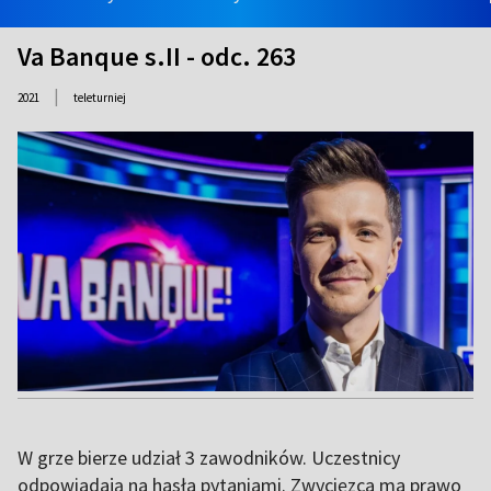
Va Banque s.II - odc. 263
|
2021
teleturniej
W grze bierze udział 3 zawodników. Uczestnicy
odpowiadają na hasła pytaniami. Zwycięzca ma prawo