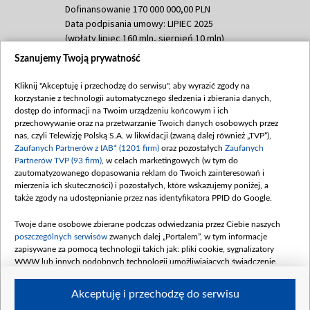
Dofinansowanie 170 000 000,00 PLN
Data podpisania umowy: LIPIEC 2025
(wpłaty lipiec 160 mln, sierpień 10 mln)
Szanujemy Twoją prywatność
Dofinansowanie 60 000 000,00 PLN
Data podpisania umowy: SIERPIEŃ 2025
Kliknij "Akceptuję i przechodzę do serwisu", aby wyrazić zgody na
(wpłata wrzesień 60 mln)
korzystanie z technologii automatycznego śledzenia i zbierania danych,
Dofinansowanie 635 783 051,21 PLN
dostęp do informacji na Twoim urządzeniu końcowym i ich
przechowywanie oraz na przetwarzanie Twoich danych osobowych przez
Data podpisania umowy: WRZESIEŃ 2025
nas, czyli Telewizję Polską S.A. w likwidacji (zwaną dalej również „TVP”),
(wpłata wrzesień 100 mln, październik 350
Zaufanych Partnerów z IAB* (1201 firm)
oraz pozostałych
Zaufanych
mln, listopad 265 mln)
Partnerów TVP (93 firm)
, w celach marketingowych (w tym do
zautomatyzowanego dopasowania reklam do Twoich zainteresowań i
Dofinansowanie 48 862 000,00 PLN
mierzenia ich skuteczności) i pozostałych, które wskazujemy poniżej, a
Data podpisania umowy: GRUDZIEŃ 2025
także zgody na udostępnianie przez nas identyfikatora PPID do Google.
(wpłata grudzień 60,548 mln)
Twoje dane osobowe zbierane podczas odwiedzania przez Ciebie naszych
Dofinansowanie 900 000 000,00 PLN
poszczególnych serwisów
zwanych dalej „Portalem”, w tym informacje
Data podpisania umowy: LUTY 2026 (wpłata
zapisywane za pomocą technologii takich jak: pliki cookie, sygnalizatory
26 lutego 80 mln, 4 marca 370 mln,
8
WWW lub innych podobnych technologii umożliwiających świadczenie
kwiecień 180 mln, 7 maja 180 mln, 8
dopasowanych i bezpiecznych usług, personalizację treści oraz reklam,
udostępnianie funkcji mediów społecznościowych oraz analizowanie ruchu
czerwca 90 mln)
Akceptuję i przechodzę do serwisu
w Internecie.