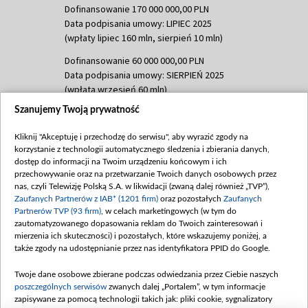
Dofinansowanie 170 000 000,00 PLN
Data podpisania umowy: LIPIEC 2025
(wpłaty lipiec 160 mln, sierpień 10 mln)
Dofinansowanie 60 000 000,00 PLN
Data podpisania umowy: SIERPIEŃ 2025
(wpłata wrzesień 60 mln)
Szanujemy Twoją prywatność
Dofinansowanie 635 783 051,21 PLN
Data podpisania umowy: WRZESIEŃ 2025
Kliknij "Akceptuję i przechodzę do serwisu", aby wyrazić zgody na
(wpłata wrzesień 100 mln, październik 350
korzystanie z technologii automatycznego śledzenia i zbierania danych,
mln, listopad 265 mln)
dostęp do informacji na Twoim urządzeniu końcowym i ich
przechowywanie oraz na przetwarzanie Twoich danych osobowych przez
Dofinansowanie 48 862 000,00 PLN
nas, czyli Telewizję Polską S.A. w likwidacji (zwaną dalej również „TVP”),
Data podpisania umowy: GRUDZIEŃ 2025
Zaufanych Partnerów z IAB* (1201 firm)
oraz pozostałych
Zaufanych
(wpłata grudzień 60,548 mln)
Partnerów TVP (93 firm)
, w celach marketingowych (w tym do
zautomatyzowanego dopasowania reklam do Twoich zainteresowań i
Dofinansowanie 900 000 000,00 PLN
mierzenia ich skuteczności) i pozostałych, które wskazujemy poniżej, a
Data podpisania umowy: LUTY 2026 (wpłata
także zgody na udostępnianie przez nas identyfikatora PPID do Google.
26 lutego 80 mln, 4 marca 370 mln,
8
kwiecień 180 mln, 7 maja 180 mln, 8
Twoje dane osobowe zbierane podczas odwiedzania przez Ciebie naszych
czerwca 90 mln)
poszczególnych serwisów
zwanych dalej „Portalem”, w tym informacje
zapisywane za pomocą technologii takich jak: pliki cookie, sygnalizatory