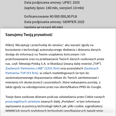
Data podpisania umowy: LIPIEC 2025
(wpłaty lipiec 160 mln, sierpień 10 mln)
Dofinansowanie 60 000 000,00 PLN
Data podpisania umowy: SIERPIEŃ 2025
(wpłata wrzesień 60 mln)
Szanujemy Twoją prywatność
Dofinansowanie 635 783 051,21 PLN
Data podpisania umowy: WRZESIEŃ 2025
Kliknij "Akceptuję i przechodzę do serwisu", aby wyrazić zgody na
(wpłata wrzesień 100 mln, październik 350
korzystanie z technologii automatycznego śledzenia i zbierania danych,
mln, listopad 265 mln)
dostęp do informacji na Twoim urządzeniu końcowym i ich
przechowywanie oraz na przetwarzanie Twoich danych osobowych przez
Dofinansowanie 48 862 000,00 PLN
nas, czyli Telewizję Polską S.A. w likwidacji (zwaną dalej również „TVP”),
Data podpisania umowy: GRUDZIEŃ 2025
Zaufanych Partnerów z IAB* (1201 firm)
oraz pozostałych
Zaufanych
(wpłata grudzień 60,548 mln)
Partnerów TVP (93 firm)
, w celach marketingowych (w tym do
zautomatyzowanego dopasowania reklam do Twoich zainteresowań i
Dofinansowanie 900 000 000,00 PLN
mierzenia ich skuteczności) i pozostałych, które wskazujemy poniżej, a
Data podpisania umowy: LUTY 2026 (wpłata
także zgody na udostępnianie przez nas identyfikatora PPID do Google.
26 lutego 80 mln, 4 marca 370 mln,
8
kwiecień 180 mln, 7 maja 180 mln, 8
Twoje dane osobowe zbierane podczas odwiedzania przez Ciebie naszych
czerwca 90 mln)
poszczególnych serwisów
zwanych dalej „Portalem”, w tym informacje
zapisywane za pomocą technologii takich jak: pliki cookie, sygnalizatory
Dofinansowanie 250 000 000,00 PLN
WWW lub innych podobnych technologii umożliwiających świadczenie
Data podpisania umowy LIPIEC 2026 (wpłata
dopasowanych i bezpiecznych usług, personalizację treści oraz reklam,