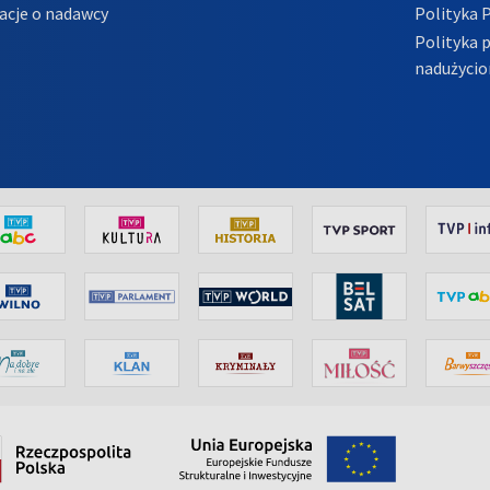
acje o nadawcy
Polityka 
Polityka 
nadużycio