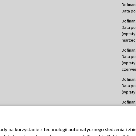
Dofinan
Data po
Dofinan
Data po
(wpłaty
marzec 
Dofinan
Data po
(wpłaty
czerwie
Dofinan
Data po
(wpłaty 
Dofinan
Data po
(wpłata
Dofinan
gody na korzystanie z technologii automatycznego śledzenia i zb
Data po