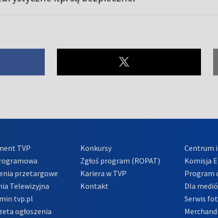
ment TVP
Konkursy
Centrum i
Programowa
Zgłoś program (ROPAT)
Komisja E
enia przetargowe
Kariera w TVP
Program d
ia Telewizyjna
Kontakt
Dla medi
min tvp.pl
Serwis fo
zeta ogłoszenia
Merchandi