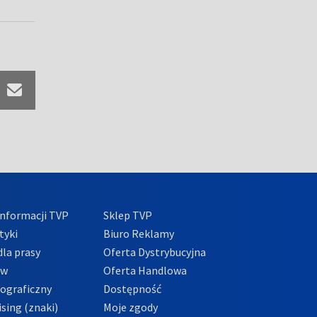
nformacji TVP
Sklep TVP
tyki
Biuro Reklamy
la prasy
Oferta Dystrybucyjna
ów
Oferta Handlowa
tograficzny
Dostępność
sing (znaki)
Moje zgody