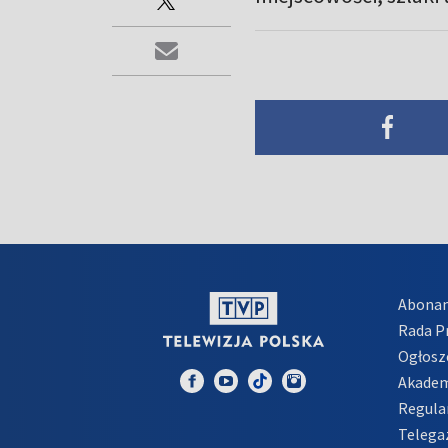
Abona
Rada 
Ogłosz
Akadem
Regula
Telega