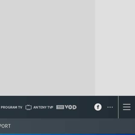
...
PROGRAM TV
ANTENY TVP
PORT