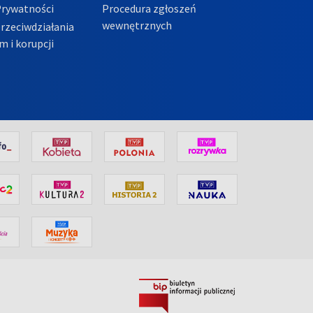
Prywatności
Procedura zgłoszeń
wewnętrznych
przeciwdziałania
m i korupcji