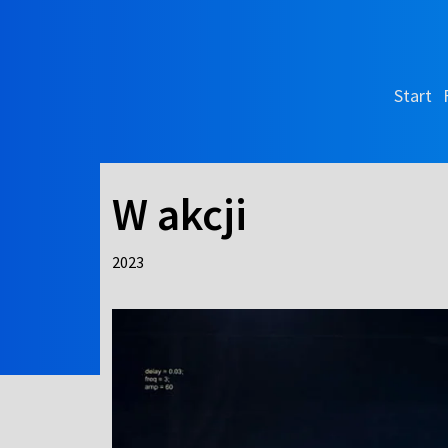
Start
W akcji
2023