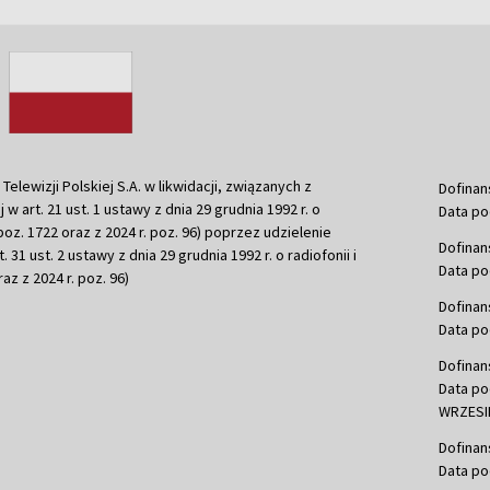
ewizji Polskiej S.A. w likwidacji, związanych z
Dofinan
j w art. 21 ust. 1 ustawy z dnia 29 grudnia 1992 r. o
Data po
r. poz. 1722 oraz z 2024 r. poz. 96) poprzez udzielenie
Dofinan
 31 ust. 2 ustawy z dnia 29 grudnia 1992 r. o radiofonii i
Data po
raz z 2024 r. poz. 96)
Dofinan
Data po
Dofinan
Data po
WRZESIE
Dofinan
Data po