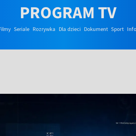
PROGRAM TV
Filmy
Seriale
Rozrywka
Dla dzieci
Dokument
Sport
Inf