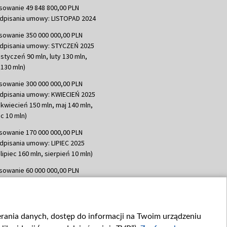
sowanie 49 848 800,00 PLN
dpisania umowy: LISTOPAD 2024
sowanie 350 000 000,00 PLN
dpisania umowy: STYCZEŃ 2025
 styczeń 90 mln, luty 130 mln,
130 mln)
sowanie 300 000 000,00 PLN
dpisania umowy: KWIECIEŃ 2025
 kwiecień 150 mln, maj 140 mln,
c 10 mln)
sowanie 170 000 000,00 PLN
dpisania umowy: LIPIEC 2025
lipiec 160 mln, sierpień 10 mln)
sowanie 60 000 000,00 PLN
dpisania umowy: SIERPIEŃ 2025
 wrzesień 60 mln)
sowanie 635 783 051,21 PLN
ierania danych, dostęp do informacji na Twoim urządzeniu
dpisania umowy: WRZESIEŃ 2025