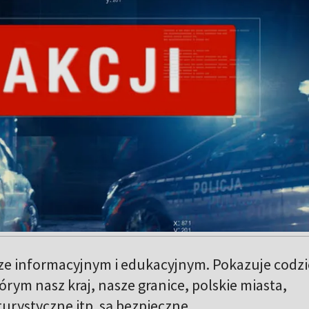
ze informacyjnym i edukacyjnym. Pokazuje codz
tórym nasz kraj, nasze granice, polskie miasta,
turystyczne itp. są bezpieczne.