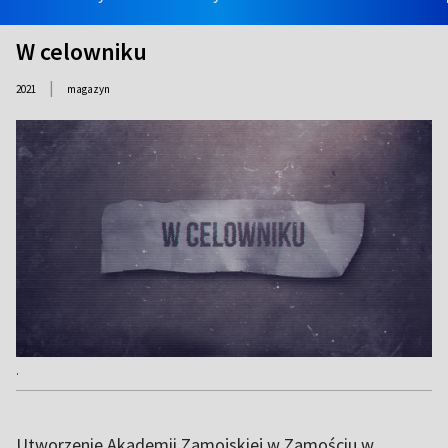
W celowniku
|
2021
magazyn
.
Utworzenie Akademii Zamojskiej w Zamościu w