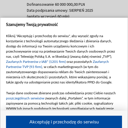
Dofinansowanie 60 000 000,00 PLN
Data podpisania umowy: SIERPIEŃ 2025
(wpłata wrzesień 60 mln)
Szanujemy Twoją prywatność
Dofinansowanie 635 783 051,21 PLN
Data podpisania umowy: WRZESIEŃ 2025
Kliknij "Akceptuję i przechodzę do serwisu", aby wyrazić zgody na
(wpłata wrzesień 100 mln, październik 350
korzystanie z technologii automatycznego śledzenia i zbierania danych,
mln, listopad 265 mln)
dostęp do informacji na Twoim urządzeniu końcowym i ich
przechowywanie oraz na przetwarzanie Twoich danych osobowych przez
Dofinansowanie 48 862 000,00 PLN
nas, czyli Telewizję Polską S.A. w likwidacji (zwaną dalej również „TVP”),
Data podpisania umowy: GRUDZIEŃ 2025
Zaufanych Partnerów z IAB* (1201 firm)
oraz pozostałych
Zaufanych
(wpłata grudzień 60,548 mln)
Partnerów TVP (93 firm)
, w celach marketingowych (w tym do
zautomatyzowanego dopasowania reklam do Twoich zainteresowań i
Dofinansowanie 900 000 000,00 PLN
mierzenia ich skuteczności) i pozostałych, które wskazujemy poniżej, a
Data podpisania umowy: LUTY 2026 (wpłata
także zgody na udostępnianie przez nas identyfikatora PPID do Google.
26 lutego 80 mln, 4 marca 370 mln,
8
kwiecień 180 mln, 7 maja 180 mln, 8
Twoje dane osobowe zbierane podczas odwiedzania przez Ciebie naszych
czerwca 90 mln)
poszczególnych serwisów
zwanych dalej „Portalem”, w tym informacje
zapisywane za pomocą technologii takich jak: pliki cookie, sygnalizatory
Dofinansowanie 250 000 000,00 PLN
WWW lub innych podobnych technologii umożliwiających świadczenie
Data podpisania umowy LIPIEC 2026 (wpłata
dopasowanych i bezpiecznych usług, personalizację treści oraz reklam,
udostępnianie funkcji mediów społecznościowych oraz analizowanie ruchu
4 sierpnia 250 mln
Akceptuję i przechodzę do serwisu
w Internecie.