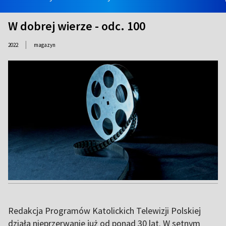
W dobrej wierze - odc. 100
|
2022
magazyn
Redakcja Programów Katolickich Telewizji Polskiej
działa nieprzerwanie już od ponad 30 lat. W setnym