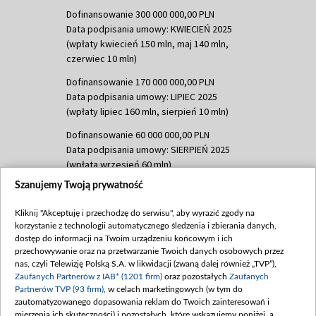
Dofinansowanie 300 000 000,00 PLN
Data podpisania umowy: KWIECIEŃ 2025
(wpłaty kwiecień 150 mln, maj 140 mln,
czerwiec 10 mln)
Dofinansowanie 170 000 000,00 PLN
Data podpisania umowy: LIPIEC 2025
(wpłaty lipiec 160 mln, sierpień 10 mln)
Dofinansowanie 60 000 000,00 PLN
Data podpisania umowy: SIERPIEŃ 2025
(wpłata wrzesień 60 mln)
Szanujemy Twoją prywatność
Dofinansowanie 635 783 051,21 PLN
Data podpisania umowy: WRZESIEŃ 2025
Kliknij "Akceptuję i przechodzę do serwisu", aby wyrazić zgody na
(wpłata wrzesień 100 mln, październik 350
korzystanie z technologii automatycznego śledzenia i zbierania danych,
mln, listopad 265 mln)
dostęp do informacji na Twoim urządzeniu końcowym i ich
przechowywanie oraz na przetwarzanie Twoich danych osobowych przez
Dofinansowanie 48 862 000,00 PLN
nas, czyli Telewizję Polską S.A. w likwidacji (zwaną dalej również „TVP”),
Data podpisania umowy: GRUDZIEŃ 2025
Zaufanych Partnerów z IAB* (1201 firm)
oraz pozostałych
Zaufanych
(wpłata grudzień 60,548 mln)
Partnerów TVP (93 firm)
, w celach marketingowych (w tym do
zautomatyzowanego dopasowania reklam do Twoich zainteresowań i
Dofinansowanie 900 000 000,00 PLN
mierzenia ich skuteczności) i pozostałych, które wskazujemy poniżej, a