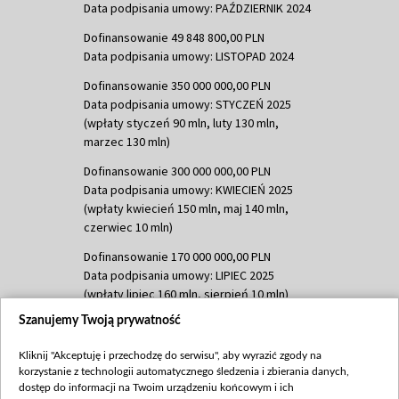
Data podpisania umowy: PAŹDZIERNIK 2024
Dofinansowanie 49 848 800,00 PLN
Data podpisania umowy: LISTOPAD 2024
Dofinansowanie 350 000 000,00 PLN
Data podpisania umowy: STYCZEŃ 2025
(wpłaty styczeń 90 mln, luty 130 mln,
marzec 130 mln)
Dofinansowanie 300 000 000,00 PLN
Data podpisania umowy: KWIECIEŃ 2025
(wpłaty kwiecień 150 mln, maj 140 mln,
czerwiec 10 mln)
Dofinansowanie 170 000 000,00 PLN
Data podpisania umowy: LIPIEC 2025
(wpłaty lipiec 160 mln, sierpień 10 mln)
Szanujemy Twoją prywatność
Dofinansowanie 60 000 000,00 PLN
Data podpisania umowy: SIERPIEŃ 2025
Kliknij "Akceptuję i przechodzę do serwisu", aby wyrazić zgody na
(wpłata wrzesień 60 mln)
korzystanie z technologii automatycznego śledzenia i zbierania danych,
Dofinansowanie 635 783 051,21 PLN
dostęp do informacji na Twoim urządzeniu końcowym i ich