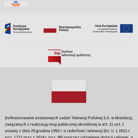
Dofinansowanie ustawowych zadań Telewizji Polskiej S.A. w likwidacji,
związanych z realizacją misji publicznej określonej w art. 21 ust. 1
ustawy z dnia 29 grudnia 1992 r. o radiofonii i telewizji (Dz. U. z 2022 r.
poz. 1722 oraz z 2024 r. poz. 96) poprzez udzielenie dotacji celowej, o