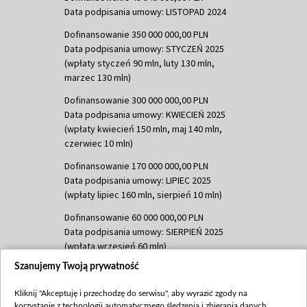
Data podpisania umowy: LISTOPAD 2024
Dofinansowanie 350 000 000,00 PLN
Data podpisania umowy: STYCZEŃ 2025
(wpłaty styczeń 90 mln, luty 130 mln,
marzec 130 mln)
Dofinansowanie 300 000 000,00 PLN
Data podpisania umowy: KWIECIEŃ 2025
(wpłaty kwiecień 150 mln, maj 140 mln,
czerwiec 10 mln)
Dofinansowanie 170 000 000,00 PLN
Data podpisania umowy: LIPIEC 2025
(wpłaty lipiec 160 mln, sierpień 10 mln)
Dofinansowanie 60 000 000,00 PLN
Data podpisania umowy: SIERPIEŃ 2025
(wpłata wrzesień 60 mln)
Szanujemy Twoją prywatność
Dofinansowanie 635 783 051,21 PLN
Data podpisania umowy: WRZESIEŃ 2025
Kliknij "Akceptuję i przechodzę do serwisu", aby wyrazić zgody na
(wpłata wrzesień 100 mln, październik 350
korzystanie z technologii automatycznego śledzenia i zbierania danych,