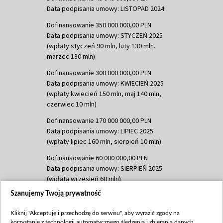
Data podpisania umowy: LISTOPAD 2024
Dofinansowanie 350 000 000,00 PLN
Data podpisania umowy: STYCZEŃ 2025
(wpłaty styczeń 90 mln, luty 130 mln,
marzec 130 mln)
Dofinansowanie 300 000 000,00 PLN
Data podpisania umowy: KWIECIEŃ 2025
(wpłaty kwiecień 150 mln, maj 140 mln,
czerwiec 10 mln)
Dofinansowanie 170 000 000,00 PLN
Data podpisania umowy: LIPIEC 2025
(wpłaty lipiec 160 mln, sierpień 10 mln)
Dofinansowanie 60 000 000,00 PLN
Data podpisania umowy: SIERPIEŃ 2025
(wpłata wrzesień 60 mln)
Szanujemy Twoją prywatność
Dofinansowanie 635 783 051,21 PLN
Data podpisania umowy: WRZESIEŃ 2025
Kliknij "Akceptuję i przechodzę do serwisu", aby wyrazić zgody na
(wpłata wrzesień 100 mln, październik 350
korzystanie z technologii automatycznego śledzenia i zbierania danych,