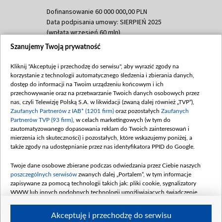
Dofinansowanie 60 000 000,00 PLN
Data podpisania umowy: SIERPIEŃ 2025
(wpłata wrzesień 60 mln)
Szanujemy Twoją prywatność
Dofinansowanie 635 783 051,21 PLN
Data podpisania umowy: WRZESIEŃ 2025
Kliknij "Akceptuję i przechodzę do serwisu", aby wyrazić zgody na
(wpłata wrzesień 100 mln, październik 350
korzystanie z technologii automatycznego śledzenia i zbierania danych,
mln, listopad 265 mln)
dostęp do informacji na Twoim urządzeniu końcowym i ich
przechowywanie oraz na przetwarzanie Twoich danych osobowych przez
Dofinansowanie 48 862 000,00 PLN
nas, czyli Telewizję Polską S.A. w likwidacji (zwaną dalej również „TVP”),
Data podpisania umowy: GRUDZIEŃ 2025
Zaufanych Partnerów z IAB* (1201 firm)
oraz pozostałych
Zaufanych
(wpłata grudzień 60,548 mln)
Partnerów TVP (93 firm)
, w celach marketingowych (w tym do
zautomatyzowanego dopasowania reklam do Twoich zainteresowań i
Dofinansowanie 900 000 000,00 PLN
mierzenia ich skuteczności) i pozostałych, które wskazujemy poniżej, a
Data podpisania umowy: LUTY 2026 (wpłata
także zgody na udostępnianie przez nas identyfikatora PPID do Google.
26 lutego 80 mln, 4 marca 370 mln,
8
kwiecień 180 mln, 7 maja 180 mln, 8
Twoje dane osobowe zbierane podczas odwiedzania przez Ciebie naszych
czerwca 90 mln)
poszczególnych serwisów
zwanych dalej „Portalem”, w tym informacje
zapisywane za pomocą technologii takich jak: pliki cookie, sygnalizatory
Dofinansowanie 250 000 000,00 PLN
WWW lub innych podobnych technologii umożliwiających świadczenie
Data podpisania umowy LIPIEC 2026 (wpłata
dopasowanych i bezpiecznych usług, personalizację treści oraz reklam,
udostępnianie funkcji mediów społecznościowych oraz analizowanie ruchu
4 sierpnia 250 mln
Akceptuję i przechodzę do serwisu
w Internecie.