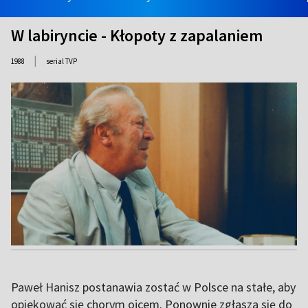
W labiryncie - Kłopoty z zapalaniem
|
1988
serial TVP
Paweł Hanisz postanawia zostać w Polsce na stałe, aby
opiekować się chorym ojcem. Ponownie zgłasza się do