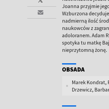
Joanna przyjmie jego
Wzburzona decyduje
nadmierną ilość środ
naukowców z zagran
adoloranem. Adam Ra
spotyka tu matkę Baj
nieprzytomną żonę.
OBSADA
Marek Kondrat, 
Drzewicz, Barba