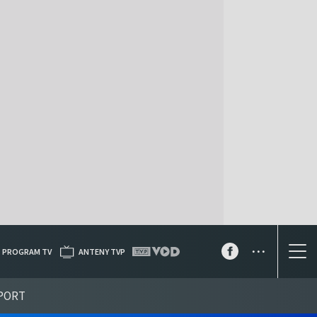
...
PROGRAM TV
ANTENY TVP
PORT