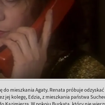
ę do mieszkania Agaty. Renata próbuje odzyskać
ez jej kolegę, Edzia, z mieszkania państwa Suche
o Kazimierza. W pokoju Burkata, który nie wierzy