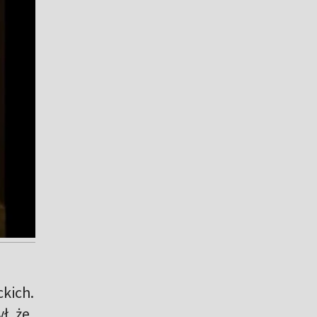
ckich.
ł, że