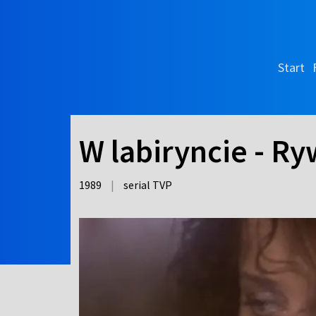
Start
W labiryncie - Ry
1989
|
serial TVP