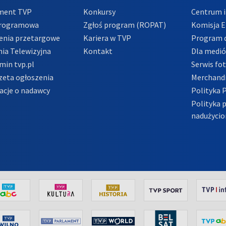
ment TVP
Konkursy
Centrum i
Programowa
Zgłoś program (ROPAT)
Komisja E
enia przetargowe
Kariera w TVP
Program d
ia Telewizyjna
Kontakt
Dla medi
min tvp.pl
Serwis fo
zeta ogłoszenia
Merchandi
acje o nadawcy
Polityka 
Polityka 
nadużycio