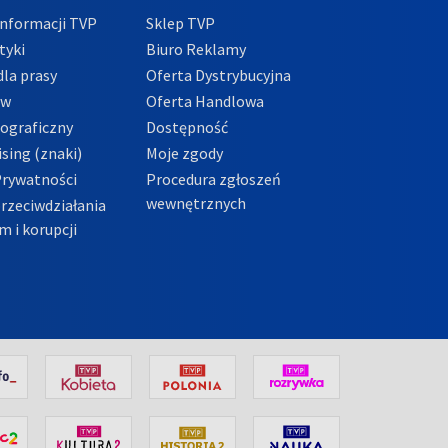
nformacji TVP
Sklep TVP
tyki
Biuro Reklamy
la prasy
Oferta Dystrybucyjna
ów
Oferta Handlowa
tograficzny
Dostępność
sing (znaki)
Moje zgody
Prywatności
Procedura zgłoszeń
wewnętrznych
przeciwdziałania
m i korupcji