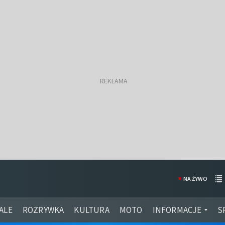
NA ŻYWO
ALE
ROZRYWKA
KULTURA
MOTO
INFORMACJE
S