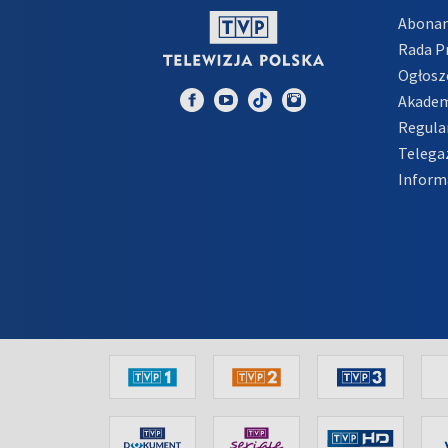
Abona
Rada 
Ogłosz
Akadem
Regula
Telega
Inform