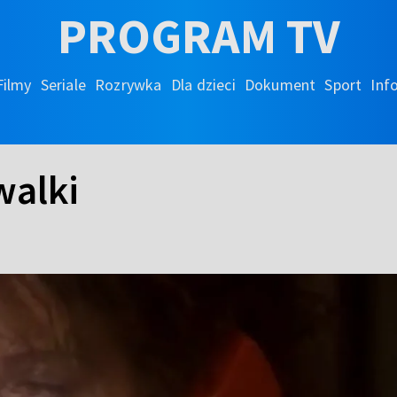
PROGRAM TV
Filmy
Seriale
Rozrywka
Dla dzieci
Dokument
Sport
Inf
walki