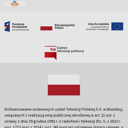
Dofinansowanie ustawowych zadań Telewizji Polskiej S.A. w likwidacji,
związanych z realizacją misji publicznej określonej w art. 21 ust. 1
ustawy z dnia 29 grudnia 1992 r. o radiofonii i telewizji (Dz. U. z 2022 r.
poz. 1722 oraz z 2024 r. poz. 96) poprzez udzielenie dotacji celowej, o