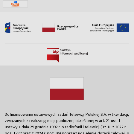
Dofinansowanie ustawowych zadań Telewizji Polskiej S.A. w likwidacji,
związanych z realizacją misji publicznej określonej w art. 21 ust. 1
ustawy z dnia 29 grudnia 1992 r. o radiofonii i telewizji (Dz. U. z 2022 r.
poz. 1722 oraz z 2024 r. poz. 96) poprzez udzielenie dotacji celowej, o