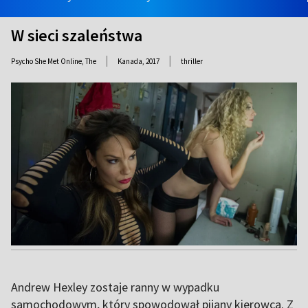
W sieci szaleństwa
|
|
Psycho She Met Online, The
Kanada,
2017
thriller
Andrew Hexley zostaje ranny w wypadku
samochodowym, który spowodował pijany kierowca. Z