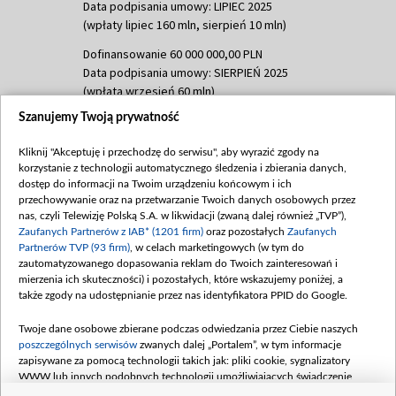
Data podpisania umowy: LIPIEC 2025
(wpłaty lipiec 160 mln, sierpień 10 mln)
Dofinansowanie 60 000 000,00 PLN
Data podpisania umowy: SIERPIEŃ 2025
(wpłata wrzesień 60 mln)
Szanujemy Twoją prywatność
Dofinansowanie 635 783 051,21 PLN
Data podpisania umowy: WRZESIEŃ 2025
Kliknij "Akceptuję i przechodzę do serwisu", aby wyrazić zgody na
(wpłata wrzesień 100 mln, październik 350
korzystanie z technologii automatycznego śledzenia i zbierania danych,
mln, listopad 265 mln)
dostęp do informacji na Twoim urządzeniu końcowym i ich
przechowywanie oraz na przetwarzanie Twoich danych osobowych przez
Dofinansowanie 48 862 000,00 PLN
nas, czyli Telewizję Polską S.A. w likwidacji (zwaną dalej również „TVP”),
Data podpisania umowy: GRUDZIEŃ 2025
Zaufanych Partnerów z IAB* (1201 firm)
oraz pozostałych
Zaufanych
(wpłata grudzień 60,548 mln)
Partnerów TVP (93 firm)
, w celach marketingowych (w tym do
zautomatyzowanego dopasowania reklam do Twoich zainteresowań i
Dofinansowanie 900 000 000,00 PLN
mierzenia ich skuteczności) i pozostałych, które wskazujemy poniżej, a
Data podpisania umowy: LUTY 2026 (wpłata
także zgody na udostępnianie przez nas identyfikatora PPID do Google.
26 lutego 80 mln, 4 marca 370 mln,
8
kwiecień 180 mln, 7 maja 180 mln, 8
Twoje dane osobowe zbierane podczas odwiedzania przez Ciebie naszych
czerwca 90 mln)
poszczególnych serwisów
zwanych dalej „Portalem”, w tym informacje
zapisywane za pomocą technologii takich jak: pliki cookie, sygnalizatory
Dofinansowanie 250 000 000,00 PLN
WWW lub innych podobnych technologii umożliwiających świadczenie
Data podpisania umowy LIPIEC 2026 (wpłata
dopasowanych i bezpiecznych usług, personalizację treści oraz reklam,