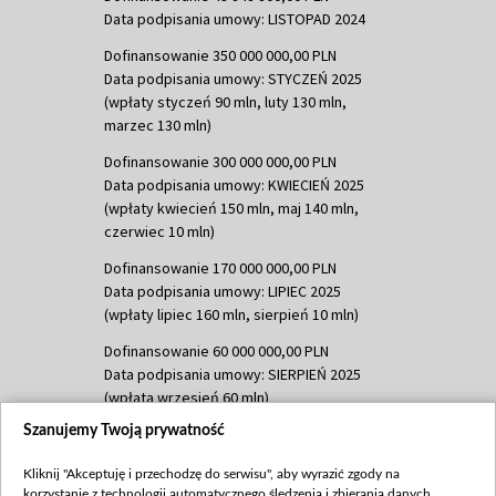
Data podpisania umowy: LISTOPAD 2024
Dofinansowanie 350 000 000,00 PLN
Data podpisania umowy: STYCZEŃ 2025
(wpłaty styczeń 90 mln, luty 130 mln,
marzec 130 mln)
Dofinansowanie 300 000 000,00 PLN
Data podpisania umowy: KWIECIEŃ 2025
(wpłaty kwiecień 150 mln, maj 140 mln,
czerwiec 10 mln)
Dofinansowanie 170 000 000,00 PLN
Data podpisania umowy: LIPIEC 2025
(wpłaty lipiec 160 mln, sierpień 10 mln)
Dofinansowanie 60 000 000,00 PLN
Data podpisania umowy: SIERPIEŃ 2025
(wpłata wrzesień 60 mln)
Szanujemy Twoją prywatność
Dofinansowanie 635 783 051,21 PLN
Data podpisania umowy: WRZESIEŃ 2025
Kliknij "Akceptuję i przechodzę do serwisu", aby wyrazić zgody na
(wpłata wrzesień 100 mln, październik 350
korzystanie z technologii automatycznego śledzenia i zbierania danych,