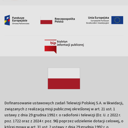
Dofinansowanie ustawowych zadań Telewizji Polskiej S.A. w likwidacji,
związanych z realizacją misji publicznej określonej w art. 21 ust. 1
ustawy z dnia 29 grudnia 1992 r. o radiofonii i telewizji (Dz. U. z 2022 r.
poz. 1722 oraz z 2024 r. poz. 96) poprzez udzielenie dotacji celowej, o
której mowa w art. 31 ust. 2 ustawy z dnia 29 grudnia 1992 r. o