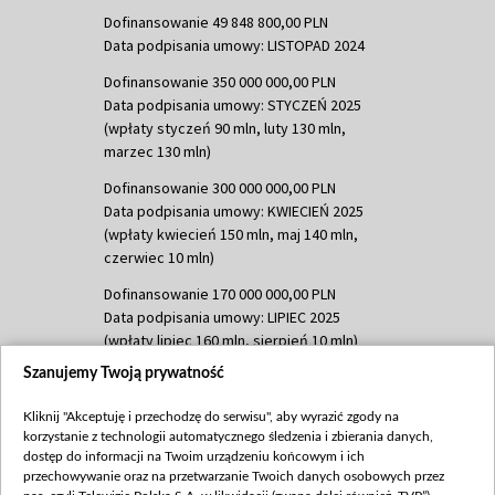
Dofinansowanie 49 848 800,00 PLN
Data podpisania umowy: LISTOPAD 2024
Dofinansowanie 350 000 000,00 PLN
Data podpisania umowy: STYCZEŃ 2025
(wpłaty styczeń 90 mln, luty 130 mln,
marzec 130 mln)
Dofinansowanie 300 000 000,00 PLN
Data podpisania umowy: KWIECIEŃ 2025
(wpłaty kwiecień 150 mln, maj 140 mln,
czerwiec 10 mln)
Dofinansowanie 170 000 000,00 PLN
Data podpisania umowy: LIPIEC 2025
(wpłaty lipiec 160 mln, sierpień 10 mln)
Szanujemy Twoją prywatność
Dofinansowanie 60 000 000,00 PLN
Data podpisania umowy: SIERPIEŃ 2025
Kliknij "Akceptuję i przechodzę do serwisu", aby wyrazić zgody na
(wpłata wrzesień 60 mln)
korzystanie z technologii automatycznego śledzenia i zbierania danych,
Dofinansowanie 635 783 051,21 PLN
dostęp do informacji na Twoim urządzeniu końcowym i ich
przechowywanie oraz na przetwarzanie Twoich danych osobowych przez
Data podpisania umowy: WRZESIEŃ 2025