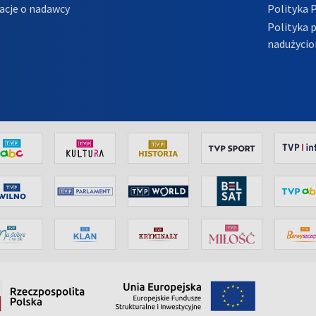
acje o nadawcy
Polityka 
Polityka 
nadużycio