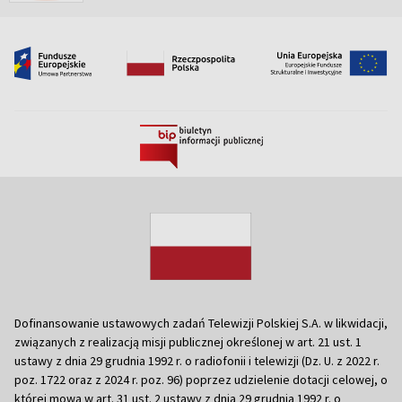
Dofinansowanie ustawowych zadań Telewizji Polskiej S.A. w likwidacji,
związanych z realizacją misji publicznej określonej w art. 21 ust. 1
ustawy z dnia 29 grudnia 1992 r. o radiofonii i telewizji (Dz. U. z 2022 r.
poz. 1722 oraz z 2024 r. poz. 96) poprzez udzielenie dotacji celowej, o
której mowa w art. 31 ust. 2 ustawy z dnia 29 grudnia 1992 r. o