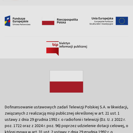
Dofinansowanie ustawowych zadań Telewizji Polskiej S.A. w likwidacji,
związanych z realizacją misji publicznej określonej w art. 21 ust. 1
ustawy z dnia 29 grudnia 1992 r. o radiofonii i telewizji (Dz. U. z 2022 r.
poz. 1722 oraz z 2024 r. poz. 96) poprzez udzielenie dotacji celowej, o
której mowa w art. 31 ust. 2 ustawy z dnia 29 grudnia 1992 r. o