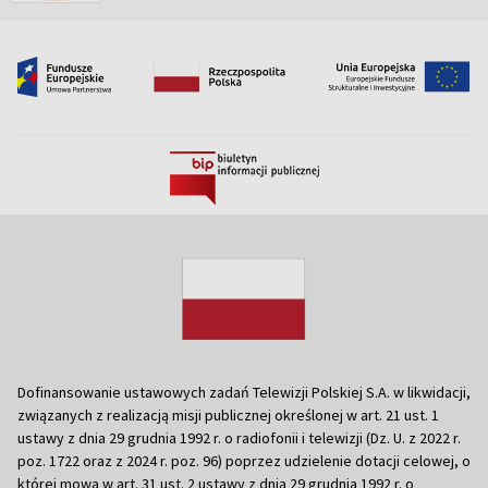
Dofinansowanie ustawowych zadań Telewizji Polskiej S.A. w likwidacji,
związanych z realizacją misji publicznej określonej w art. 21 ust. 1
ustawy z dnia 29 grudnia 1992 r. o radiofonii i telewizji (Dz. U. z 2022 r.
poz. 1722 oraz z 2024 r. poz. 96) poprzez udzielenie dotacji celowej, o
której mowa w art. 31 ust. 2 ustawy z dnia 29 grudnia 1992 r. o