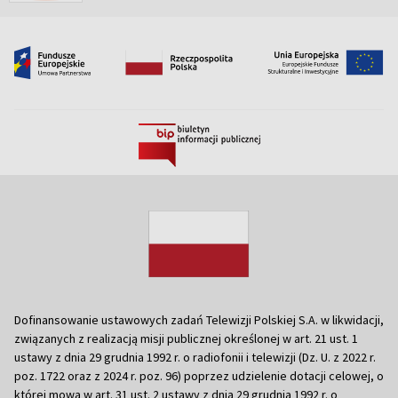
Dofinansowanie ustawowych zadań Telewizji Polskiej S.A. w likwidacji,
związanych z realizacją misji publicznej określonej w art. 21 ust. 1
ustawy z dnia 29 grudnia 1992 r. o radiofonii i telewizji (Dz. U. z 2022 r.
poz. 1722 oraz z 2024 r. poz. 96) poprzez udzielenie dotacji celowej, o
której mowa w art. 31 ust. 2 ustawy z dnia 29 grudnia 1992 r. o