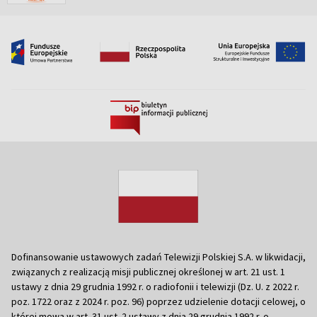
Dofinansowanie ustawowych zadań Telewizji Polskiej S.A. w likwidacji,
związanych z realizacją misji publicznej określonej w art. 21 ust. 1
ustawy z dnia 29 grudnia 1992 r. o radiofonii i telewizji (Dz. U. z 2022 r.
poz. 1722 oraz z 2024 r. poz. 96) poprzez udzielenie dotacji celowej, o
której mowa w art. 31 ust. 2 ustawy z dnia 29 grudnia 1992 r. o