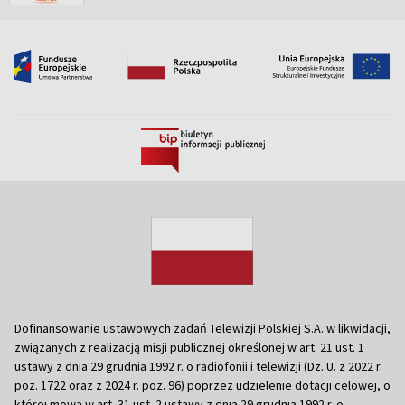
Dofinansowanie ustawowych zadań Telewizji Polskiej S.A. w likwidacji,
związanych z realizacją misji publicznej określonej w art. 21 ust. 1
ustawy z dnia 29 grudnia 1992 r. o radiofonii i telewizji (Dz. U. z 2022 r.
poz. 1722 oraz z 2024 r. poz. 96) poprzez udzielenie dotacji celowej, o
której mowa w art. 31 ust. 2 ustawy z dnia 29 grudnia 1992 r. o