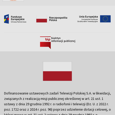
Dofinansowanie ustawowych zadań Telewizji Polskiej S.A. w likwidacji,
związanych z realizacją misji publicznej określonej w art. 21 ust. 1
ustawy z dnia 29 grudnia 1992 r. o radiofonii i telewizji (Dz. U. z 2022 r.
poz. 1722 oraz z 2024 r. poz. 96) poprzez udzielenie dotacji celowej, o
której mowa w art. 31 ust. 2 ustawy z dnia 29 grudnia 1992 r. o