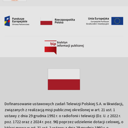
Dofinansowanie ustawowych zadań Telewizji Polskiej S.A. w likwidacji,
związanych z realizacją misji publicznej określonej w art. 21 ust. 1
ustawy z dnia 29 grudnia 1992 r. o radiofonii i telewizji (Dz. U. z 2022 r.
poz. 1722 oraz z 2024 r. poz. 96) poprzez udzielenie dotacji celowej, o
której mowa w art. 31 ust. 2 ustawy z dnia 29 grudnia 1992 r. o